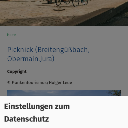
Home
Picknick (Breitengüßbach,
Obermain.Jura)
Copyright
© Frankentourismus/Holger Leue
Einstellungen zum
Datenschutz