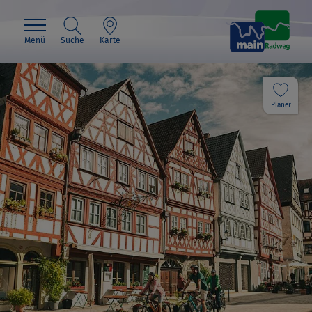
Menü
Suche
Karte
Planer