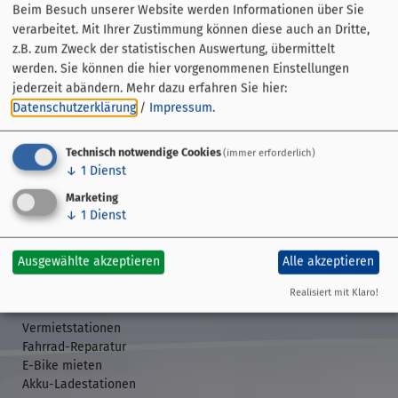
Beim Besuch unserer Website werden Informationen über Sie
verarbeitet. Mit Ihrer Zustimmung können diese auch an Dritte,
z.B. zum Zweck der statistischen Auswertung, übermittelt
werden. Sie können die hier vorgenommenen Einstellungen
jederzeit abändern.
Mehr dazu erfahren Sie hier:
Datenschutzerklärung
/
Impressum
.
Technisch notwendige Cookies
(immer erforderlich)
↓
1
Dienst
Streckenführung
Marketing
Übersicht
↓
1
Dienst
GPS-Daten
Etappen
Veranstaltungen
Ausgewählte akzeptieren
Alle akzeptieren
Realisiert mit Klaro!
Rund ums Rad
Vermietstationen
Fahrrad-Reparatur
E-Bike mieten
Akku-Ladestationen