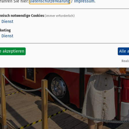
fahren Sie hier:
Datenschutzerklärung
/
Impressum
.
hnisch notwendige Cookies
(immer erforderlich)
1
Dienst
keting
1
Dienst
e akzeptieren
Alle 
Reali