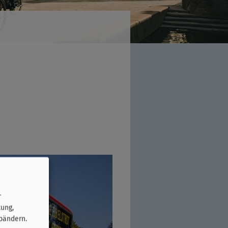
r
tung,
bändern.