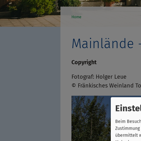
Home
Mainlände -
Copyright
Fotograf: Holger Leue
© Fränkisches Weinland To
Einste
Beim Besuch 
Zustimmung k
übermittelt 