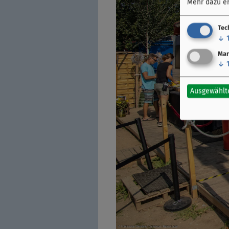
Mehr dazu er
Tec
↓
Mar
↓
Ausgewählt