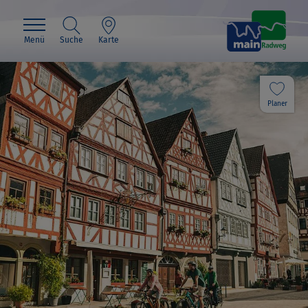
Menü
Suche
Karte
Planer