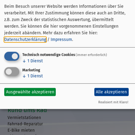
Beim Besuch unserer Website werden Informationen über Sie
verarbeitet. Mit Ihrer Zustimmung können diese auch an Dritte,
z.B. zum Zweck der statistischen Auswertung, übermittelt
werden. Sie können die hier vorgenommenen Einstellungen
jederzeit abändern.
Mehr dazu erfahren Sie hier:
Datenschutzerklärung
/
Impressum
.
Technisch notwendige Cookies
(immer erforderlich)
↓
1
Dienst
Streckenführung
Marketing
Übersicht
↓
1
Dienst
GPS-Daten
Etappen
Ausgewählte akzeptieren
Alle akzeptieren
Veranstaltungen
Realisiert mit Klaro!
Rund ums Rad
Vermietstationen
Fahrrad-Reparatur
E-Bike mieten