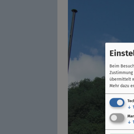
Einste
Beim Besuch 
Zustimmung k
übermittelt 
Mehr dazu er
Tec
↓
Mar
↓