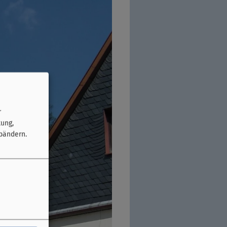
r
tung,
bändern.