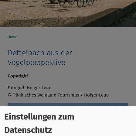
Home
Dettelbach aus der
Vogelperspektive
Copyright
Fotograf: Holger Leue
© Fränkisches Weinland Tourismus / Holger Leue
Einstellungen zum
Datenschutz