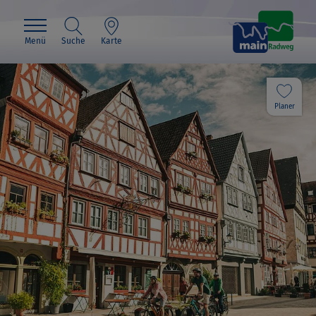
Menü
Suche
Karte
Planer