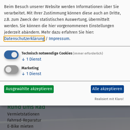
Beim Besuch unserer Website werden Informationen über Sie
verarbeitet. Mit Ihrer Zustimmung können diese auch an Dritte,
z.B. zum Zweck der statistischen Auswertung, übermittelt
werden. Sie können die hier vorgenommenen Einstellungen
jederzeit abändern.
Mehr dazu erfahren Sie hier:
Datenschutzerklärung
/
Impressum
.
Technisch notwendige Cookies
(immer erforderlich)
↓
1
Dienst
Streckenführung
Marketing
Übersicht
↓
1
Dienst
GPS-Daten
Etappen
Ausgewählte akzeptieren
Alle akzeptieren
Veranstaltungen
Realisiert mit Klaro!
Rund ums Rad
Vermietstationen
Fahrrad-Reparatur
E-Bike mieten