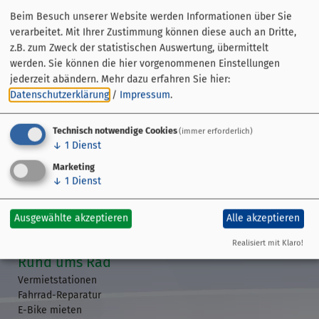
Beim Besuch unserer Website werden Informationen über Sie
verarbeitet. Mit Ihrer Zustimmung können diese auch an Dritte,
z.B. zum Zweck der statistischen Auswertung, übermittelt
werden. Sie können die hier vorgenommenen Einstellungen
jederzeit abändern.
Mehr dazu erfahren Sie hier:
Datenschutzerklärung
/
Impressum
.
Technisch notwendige Cookies
(immer erforderlich)
↓
1
Dienst
Streckenführung
Marketing
Übersicht
↓
1
Dienst
GPS-Daten
Etappen
Ausgewählte akzeptieren
Alle akzeptieren
Veranstaltungen
Realisiert mit Klaro!
Rund ums Rad
Vermietstationen
Fahrrad-Reparatur
E-Bike mieten