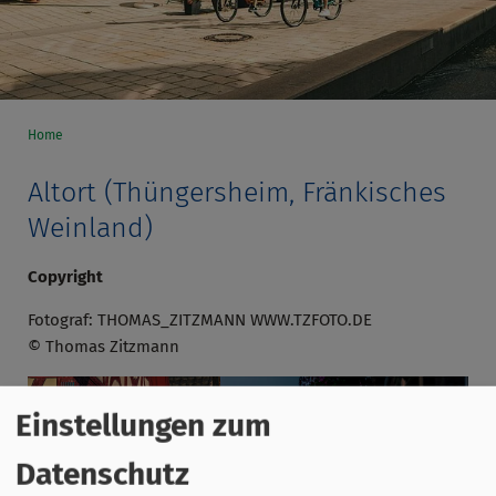
Home
Altort (Thüngersheim, Fränkisches
Weinland)
Copyright
Fotograf: THOMAS_ZITZMANN WWW.TZFOTO.DE
© Thomas Zitzmann
Einstellungen zum
Datenschutz