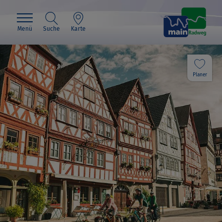
Menü
Suche
Karte
Planer