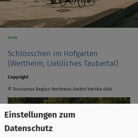
Home
Schlösschen im Hofgarten
(Wertheim, Liebliches Taubertal)
Copyright
© Tourismus Region Wertheim GmbH/Hertha Götz
Einstellungen zum
Datenschutz