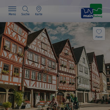
Menü
Suche
Karte
Planer