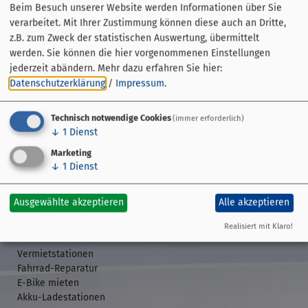
Beim Besuch unserer Website werden Informationen über Sie
verarbeitet. Mit Ihrer Zustimmung können diese auch an Dritte,
z.B. zum Zweck der statistischen Auswertung, übermittelt
werden. Sie können die hier vorgenommenen Einstellungen
jederzeit abändern.
Mehr dazu erfahren Sie hier:
Datenschutzerklärung
/
Impressum
.
Technisch notwendige Cookies
(immer erforderlich)
↓
1
Dienst
Streckenführung
Marketing
Übersicht
↓
1
Dienst
GPS-Daten
Etappen
Veranstaltungen
Ausgewählte akzeptieren
Alle akzeptieren
Realisiert mit Klaro!
Rund ums Rad
Vermietstationen
Fahrrad-Reparatur
E-Bike mieten
Akku-Ladestationen