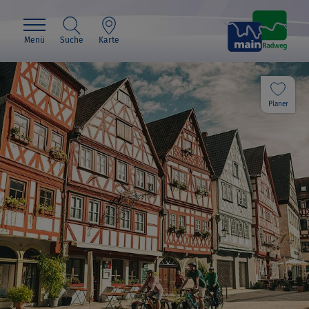
Menü
Suche
Karte
Planer