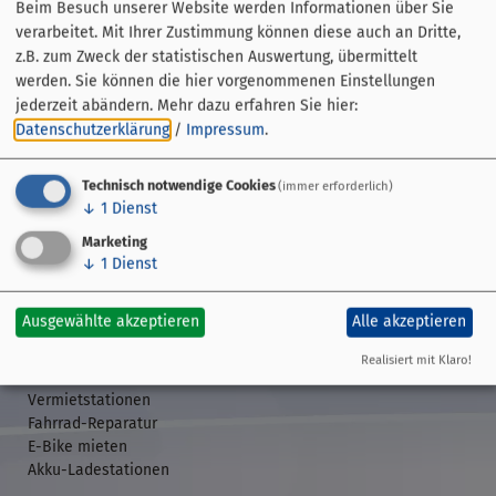
Beim Besuch unserer Website werden Informationen über Sie
verarbeitet. Mit Ihrer Zustimmung können diese auch an Dritte,
z.B. zum Zweck der statistischen Auswertung, übermittelt
werden. Sie können die hier vorgenommenen Einstellungen
jederzeit abändern.
Mehr dazu erfahren Sie hier:
Datenschutzerklärung
/
Impressum
.
Technisch notwendige Cookies
(immer erforderlich)
↓
1
Dienst
Streckenführung
Übersicht
Marketing
↓
1
Dienst
GPS-Daten
Etappen
Veranstaltungen
Ausgewählte akzeptieren
Alle akzeptieren
Realisiert mit Klaro!
Rund ums Rad
Vermietstationen
Fahrrad-Reparatur
E-Bike mieten
Akku-Ladestationen