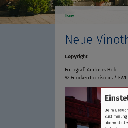
Home
Neue Vinoth
Copyright
Fotograf: Andreas Hub
© FrankenTourismus / FWL
Einste
Beim Besuch 
Zustimmung k
übermittelt 