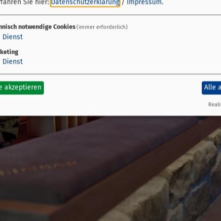
fahren Sie hier:
Datenschutzerklärung
/
Impressum
.
hnisch notwendige Cookies
(immer erforderlich)
1
Dienst
keting
1
Dienst
e akzeptieren
Alle 
Reali