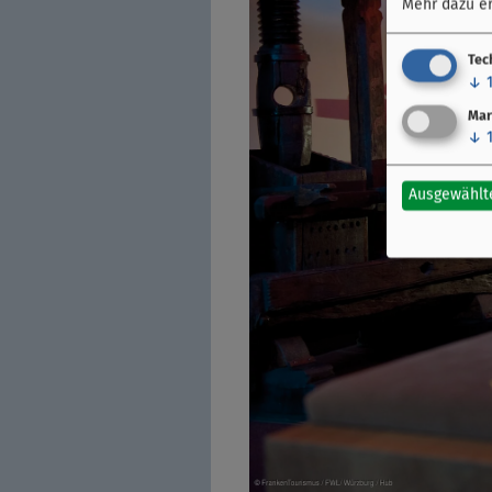
Mehr dazu er
Tec
↓
Mar
↓
Ausgewählt