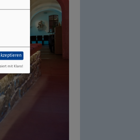
akzeptieren
siert mit Klaro!