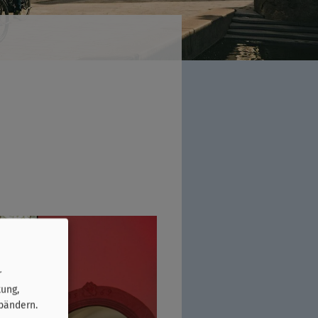
r
tung,
bändern.