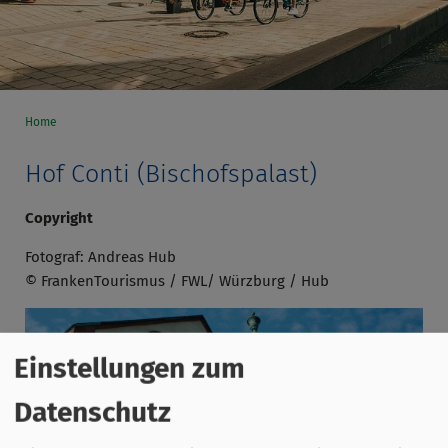
Home
Hof Conti (Bischofspalast)
Copyright
Fotograf: Andreas Hub
© FrankenTourismus / FWL/ Würzburg / Hub
Einstellungen zum
Datenschutz