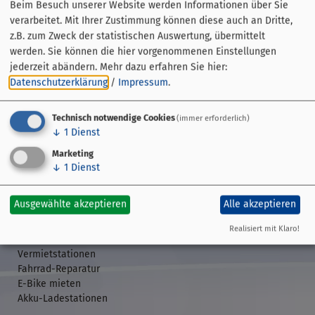
Beim Besuch unserer Website werden Informationen über Sie
verarbeitet. Mit Ihrer Zustimmung können diese auch an Dritte,
z.B. zum Zweck der statistischen Auswertung, übermittelt
werden. Sie können die hier vorgenommenen Einstellungen
jederzeit abändern.
Mehr dazu erfahren Sie hier:
Datenschutzerklärung
/
Impressum
.
Technisch notwendige Cookies
(immer erforderlich)
↓
1
Dienst
Streckenführung
Übersicht
Marketing
↓
1
Dienst
GPS-Daten
Etappen
Veranstaltungen
Ausgewählte akzeptieren
Alle akzeptieren
Realisiert mit Klaro!
Rund ums Rad
Vermietstationen
Fahrrad-Reparatur
E-Bike mieten
Akku-Ladestationen