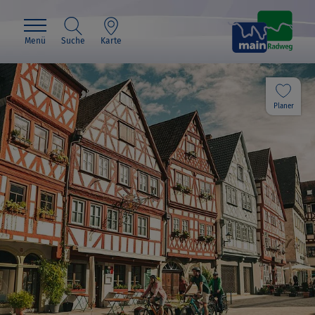
Menü
Suche
Karte
Planer