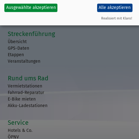
Ausgewählte akzeptieren
Alle akzeptieren
Realisiert mit Klaro!
Streckenführung
Übersicht
GPS-Daten
Etappen
Veranstaltungen
Rund ums Rad
Vermietstationen
Fahrrad-Reparatur
E-Bike mieten
Akku-Ladestationen
Service
Hotels & Co.
ÖPNV