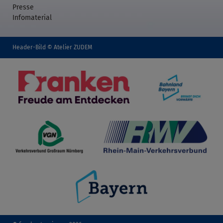
Presse
Infomaterial
Header-Bild © Atelier ZUDEM