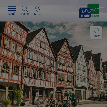
Menü
Suche
Karte
Planer