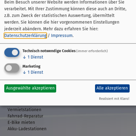
Beim Besuch unserer Website werden Informationen über Sie
verarbeitet. Mit Ihrer Zustimmung können diese auch an Dritte,
z.B. zum Zweck der statistischen Auswertung, übermittelt
werden. Sie können die hier vorgenommenen Einstellungen
jederzeit abändern.
Mehr dazu erfahren Sie hier:
Datenschutzerklärung
/
Impressum
.
Technisch notwendige Cookies
(immer erforderlich)
↓
1
Dienst
Streckenführung
Übersicht
Marketing
↓
1
Dienst
GPS-Daten
Etappen
Veranstaltungen
Ausgewählte akzeptieren
Alle akzeptieren
Realisiert mit Klaro!
Rund ums Rad
Vermietstationen
Fahrrad-Reparatur
E-Bike mieten
Akku-Ladestationen