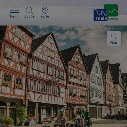
Menü
Suche
Karte
Planer