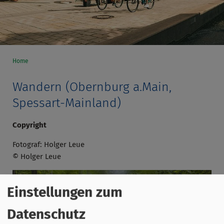
Home
Wandern (Obernburg a.Main,
Spessart-Mainland)
Copyright
Fotograf: Holger Leue
© Holger Leue
Einstellungen zum
Datenschutz