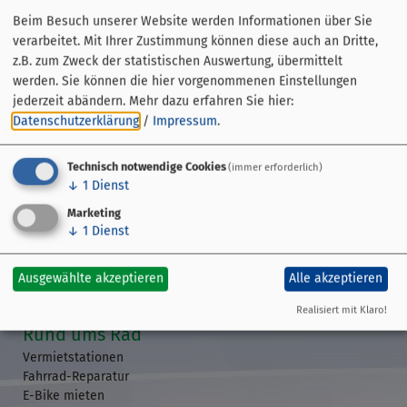
Beim Besuch unserer Website werden Informationen über Sie
verarbeitet. Mit Ihrer Zustimmung können diese auch an Dritte,
z.B. zum Zweck der statistischen Auswertung, übermittelt
werden. Sie können die hier vorgenommenen Einstellungen
jederzeit abändern.
Mehr dazu erfahren Sie hier:
Datenschutzerklärung
/
Impressum
.
Technisch notwendige Cookies
(immer erforderlich)
↓
1
Dienst
Streckenführung
Marketing
Übersicht
↓
1
Dienst
GPS-Daten
Etappen
Ausgewählte akzeptieren
Alle akzeptieren
Veranstaltungen
Realisiert mit Klaro!
Rund ums Rad
Vermietstationen
Fahrrad-Reparatur
E-Bike mieten