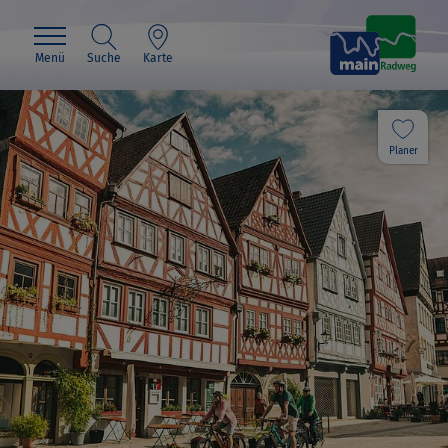
Menü
Suche
Karte
Planer