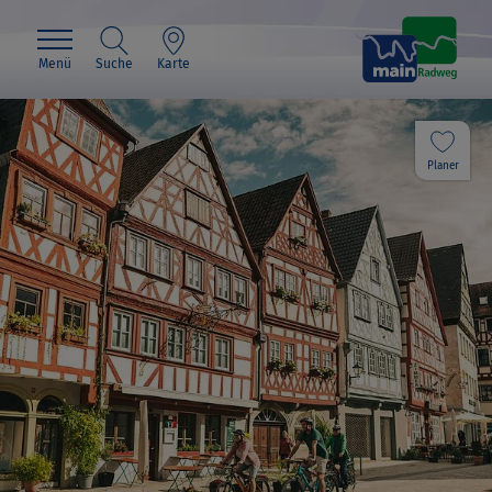
Menü
Suche
Karte
Planer