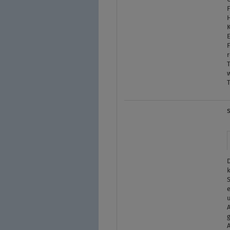
H
K
F
r
D
e
A
g
A