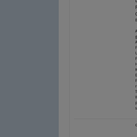
A
g
A
U
H
K
F
r
T