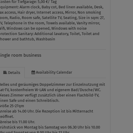
osten für Tiefgarage: 5,00 €/ Tag
Equipment:
Alarm clock, Baby cot, Bed linen available, Desk,
ax access, Hair dryer, Internet access, Mirror, Non smoking
oom, Radio, Room safe, Satellite TV, Seating, Size in sqm: 27,
V, Telephone in the room, Towels available, Vanity mirror,
Wifi, Windows can be opened, Windows with noise
protection
Sanitary:
Additional lavatory, Toilet, Toilet and
shower and bathtub, Washbasin
single room business
Availability Calendar
Details
Helles und geräumiges Doppelzimmer zur Einzelnutzung mit
Sat-TV, kostenfreiem W-LAN und eigenem Bad/Dusche/WC.
ieses Zimmer verfügt zusätzlich über einen Flachbild-TV,
inen Safe und einen Schreibtisch.
Größe 25-27qm
nreise ab 14.00 Uhr. Die Rezeption ist bis Mitternacht
eöffnet.
breise bis 11.00 Uhr.
Frühstück von Montag bis Samstag von 06.30 Uhr bis 10.00
hr und Sonntag von 8.00 Uhr bis 11 Uhr.