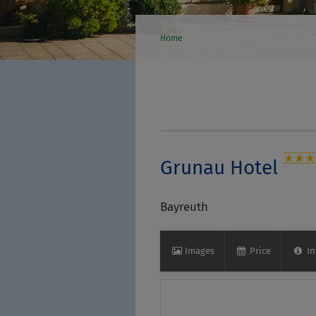
Home
Grunau Hotel
Bayreuth
Images
Price
In