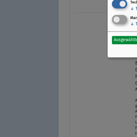
Tec
↓
Mar
↓
Ausgewählt
A
A
g
A
U
H