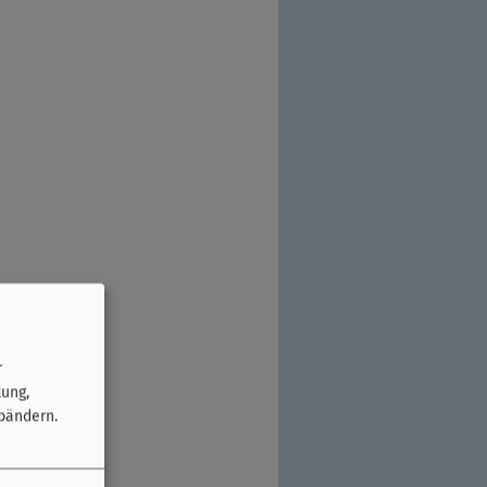
r
tung,
bändern.