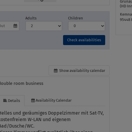
Grunau
(HD In
Kemnat
Adults
Children
95448
Check availabilities
Show availability calendar
double room business
Availability Calendar
Details
Helles und geräumiges Doppelzimmer mit Sat-TV,
kostenfreiem W-LAN und eigenem
Bad/Dusche/WC.