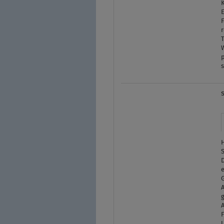
K
F
r
T
D
e
A
g
A
U