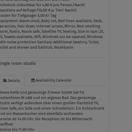
Frühstück zubuchbar für 4,80 € pro Person/Nacht
austiere auf Anfrage (10,00-€ p. Tier/ Nacht)
osten für Tiefgarage: 5,00 €/ Tag
Equipment:
Alarm clock, Baby cot, Bed linen available, Desk,
ax access, Hair dryer, Internet access, Mirror, Non smoking
oom, Radio, Room safe, Satellite TV, Seating, Size in sqm: 25,
TV, Towels available, Wifi, Windows can be opened, Windows
with noise protection
Sanitary:
Additional lavatory, Toilet,
Toilet and shower and bathtub, Washbasin
single room studio
Availability Calendar
Details
ieses helle und geräumige Zimmer bietet Sat-TV,
kostenfreies W-LAN und ein eigenes Bad. Das geräumige
Studio verfügt außerdem über einen großen Flachbild-TV,
inen Safe, ein Sofa und einen Schreibtisch. Ein Kühlschrank
und ein Wasserkocher sind ebenfalls vorhanden.
nreise ab 14.00 Uhr. Die Rezeption ist bis Mitternacht
eöffnet.
breise bis 11.00 Uhr.