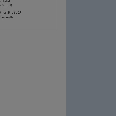
 Hotel
n GmbH)
her Straße 27
Bayreuth