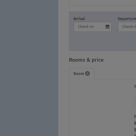
Arrival
Departure
Rooms & price
Room
6