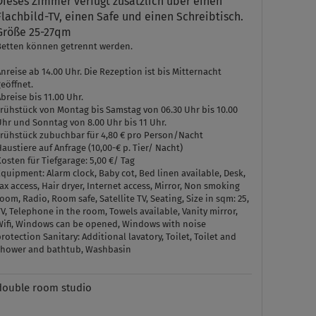
Dieses Zimmer verfügt zusätzlich über einen
Flachbild-TV, einen Safe und einen Schreibtisch.
Größe 25-27qm
Betten können getrennt werden.
nreise ab 14.00 Uhr. Die Rezeption ist bis Mitternacht
eöffnet.
breise bis 11.00 Uhr.
Frühstück von Montag bis Samstag von 06.30 Uhr bis 10.00
hr und Sonntag von 8.00 Uhr bis 11 Uhr.
Frühstück zubuchbar für 4,80 € pro Person/Nacht
austiere auf Anfrage (10,00-€ p. Tier/ Nacht)
osten für Tiefgarage: 5,00 €/ Tag
Equipment:
Alarm clock, Baby cot, Bed linen available, Desk,
ax access, Hair dryer, Internet access, Mirror, Non smoking
oom, Radio, Room safe, Satellite TV, Seating, Size in sqm: 25,
V, Telephone in the room, Towels available, Vanity mirror,
Wifi, Windows can be opened, Windows with noise
protection
Sanitary:
Additional lavatory, Toilet, Toilet and
shower and bathtub, Washbasin
double room studio