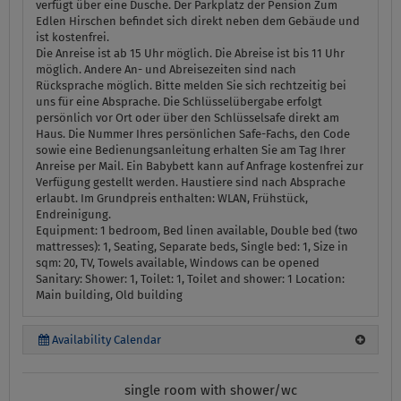
verfügt über eine Dusche. Der Parkplatz der Pension Zum
Edlen Hirschen befindet sich direkt neben dem Gebäude und
ist kostenfrei.
Die Anreise ist ab 15 Uhr möglich. Die Abreise ist bis 11 Uhr
möglich. Andere An- und Abreisezeiten sind nach
Rücksprache möglich. Bitte melden Sie sich rechtzeitig bei
uns für eine Absprache. Die Schlüsselübergabe erfolgt
persönlich vor Ort oder über den Schlüsselsafe direkt am
Haus. Die Nummer Ihres persönlichen Safe-Fachs, den Code
sowie eine Bedienungsanleitung erhalten Sie am Tag Ihrer
Anreise per Mail. Ein Babybett kann auf Anfrage kostenfrei zur
Verfügung gestellt werden. Haustiere sind nach Absprache
erlaubt. Im Grundpreis enthalten: WLAN, Frühstück,
Endreinigung.
Equipment:
1 bedroom, Bed linen available, Double bed (two
mattresses): 1, Seating, Separate beds, Single bed: 1, Size in
sqm: 20, TV, Towels available, Windows can be opened
Sanitary:
Shower: 1, Toilet: 1, Toilet and shower: 1
Location:
Main building, Old building
Availability Calendar
single room with shower/wc