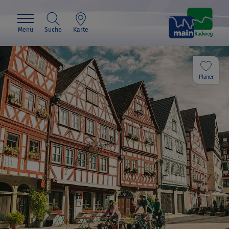
Menü
Suche
Karte
Planer