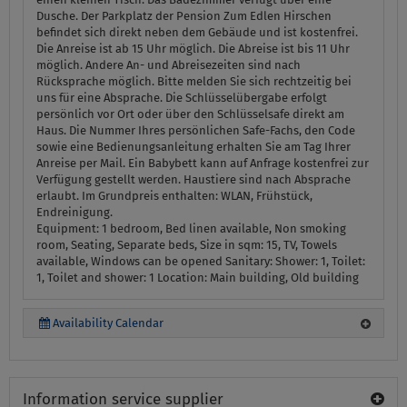
Dusche. Der Parkplatz der Pension Zum Edlen Hirschen
befindet sich direkt neben dem Gebäude und ist kostenfrei.
Die Anreise ist ab 15 Uhr möglich. Die Abreise ist bis 11 Uhr
möglich. Andere An- und Abreisezeiten sind nach
Rücksprache möglich. Bitte melden Sie sich rechtzeitig bei
uns für eine Absprache. Die Schlüsselübergabe erfolgt
persönlich vor Ort oder über den Schlüsselsafe direkt am
Haus. Die Nummer Ihres persönlichen Safe-Fachs, den Code
sowie eine Bedienungsanleitung erhalten Sie am Tag Ihrer
Anreise per Mail. Ein Babybett kann auf Anfrage kostenfrei zur
Verfügung gestellt werden. Haustiere sind nach Absprache
erlaubt. Im Grundpreis enthalten: WLAN, Frühstück,
Endreinigung.
Equipment:
1 bedroom, Bed linen available, Non smoking
room, Seating, Separate beds, Size in sqm: 15, TV, Towels
available, Windows can be opened
Sanitary:
Shower: 1, Toilet:
1, Toilet and shower: 1
Location:
Main building, Old building
Availability Calendar
Information service supplier