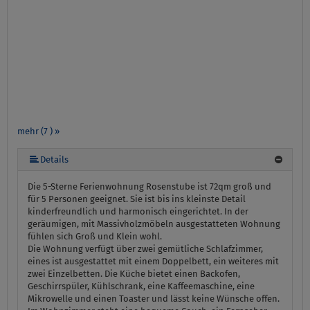
mehr (7 ) »
mehr (7 ) »
mehr (7 ) »
mehr (7 ) »
Details
Die 5-Sterne Ferienwohnung Rosenstube ist 72qm groß und
für 5 Personen geeignet. Sie ist bis ins kleinste Detail
kinderfreundlich und harmonisch eingerichtet. In der
geräumigen, mit Massivholzmöbeln ausgestatteten Wohnung
fühlen sich Groß und Klein wohl.
Die Wohnung verfügt über zwei gemütliche Schlafzimmer,
eines ist ausgestattet mit einem Doppelbett, ein weiteres mit
zwei Einzelbetten. Die Küche bietet einen Backofen,
Geschirrspüler, Kühlschrank, eine Kaffeemaschine, eine
Mikrowelle und einen Toaster und lässt keine Wünsche offen.