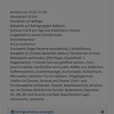
Anreise von 16 bis 21 Uhr
Abreise bis 10 Uhr
Haustiere auf Anfrage
Babybett auf Anfrage gegen Aufpreis
Kurtaxe 1,50 € pro Tag und erwachsene Person.
Etagenbett in einem Schlafzimmer
Brötchenservice
W-Lan kostenlos
Stockwerk Etage:
Parterre
Ausstattung:
2 Schlafräume,
Babybett im Zimmer, Backofen, Balkon/Terrasse am Zimmer,
Bettwäsche vorhanden, DVD-Player, Doppelbett: 1,
Etagenbetten: 1, Fenster können geöffnet werden, Föhn,
Geschirrspüler, Handtücher vorhanden, Kaffee und Teekocher,
Kaffeemaschine, Kosmetikspiegel, Küchenzeile, Kühlschrank,
Mikrowelle, Satelliten TV, Schreibtisch, Sitzgelegenheit,
Telefon im Zimmer, Terrasse am Zimmer, Tisch- und
Küchenwäsche vorhanden, Toaster, Waschmaschine, Wireless
Lan im Zimmer, Wohnküche
Sanitär:
Badewanne, Separates
WC, WC, WC und Dusche und Bad, Waschbecken
Lage:
Gartenseite, Landseite
Verfügbarkeiten anzeigen