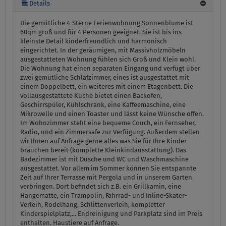
mehr (6 ) »
mehr (6 ) »
Details
Die gemütliche 4-Sterne Ferienwohnung Sonnenblume ist
60qm groß und für 4 Personen geeignet. Sie ist bis ins
kleinste Detail kinderfreundlich und harmonisch
eingerichtet. In der geräumigen, mit Massivholzmöbeln
ausgestatteten Wohnung fühlen sich Groß und Klein wohl.
Die Wohnung hat einen separaten Eingang und verfügt über
zwei gemütliche Schlafzimmer, eines ist ausgestattet mit
einem Doppelbett, ein weiteres mit einem Etagenbett. Die
vollausgestattete Küche bietet einen Backofen,
Geschirrspüler, Kühlschrank, eine Kaffeemaschine, eine
Mikrowelle und einen Toaster und lässt keine Wünsche offen.
Im Wohnzimmer steht eine bequeme Couch, ein Fernseher,
Radio, und ein Zimmersafe zur Verfügung. Außerdem stellen
wir Ihnen auf Anfrage gerne alles was Sie für Ihre Kinder
brauchen bereit (komplette Kleinkindausstattung). Das
Badezimmer ist mit Dusche und WC und Waschmaschine
ausgestattet. Vor allem im Sommer können Sie entspannte
Zeit auf Ihrer Terrasse mit Pergola und in unserem Garten
verbringen. Dort befindet sich z.B. ein Grillkamin, eine
Hängematte, ein Trampolin, Fahrrad- und Inline-Skater-
Verleih, Rodelhang, Schlittenverleih, kompletter
Kinderspielplatz,... Endreinigung und Parkplatz sind im Preis
enthalten. Haustiere auf Anfrage.