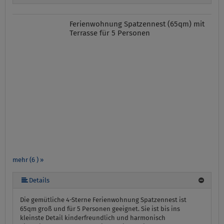
Ferienwohnung Spatzennest (65qm) mit
Terrasse für 5 Personen
mehr (6 ) »
mehr (6 ) »
mehr (6 ) »
Details
Die gemütliche 4-Sterne Ferienwohnung Spatzennest ist
65qm groß und für 5 Personen geeignet. Sie ist bis ins
kleinste Detail kinderfreundlich und harmonisch