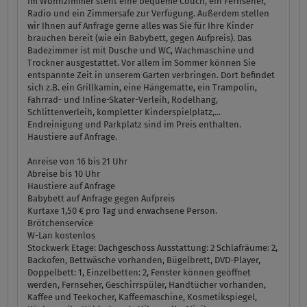
Im Wohnzimmer steht eine bequeme Couch, ein Fernseher,
Radio und ein Zimmersafe zur Verfügung. Außerdem stellen
wir Ihnen auf Anfrage gerne alles was Sie für Ihre Kinder
brauchen bereit (wie ein Babybett, gegen Aufpreis). Das
Badezimmer ist mit Dusche und WC, Wachmaschine und
Trockner ausgestattet. Vor allem im Sommer können Sie
entspannte Zeit in unserem Garten verbringen. Dort befindet
sich z.B. ein Grillkamin, eine Hängematte, ein Trampolin,
Fahrrad- und Inline-Skater-Verleih, Rodelhang,
Schlittenverleih, kompletter Kinderspielplatz,...
Endreinigung und Parkplatz sind im Preis enthalten.
Haustiere auf Anfrage.
Anreise von 16 bis 21 Uhr
Abreise bis 10 Uhr
Haustiere auf Anfrage
Babybett auf Anfrage gegen Aufpreis
Kurtaxe 1,50 € pro Tag und erwachsene Person.
Brötchenservice
W-Lan kostenlos
Stockwerk Etage:
Dachgeschoss
Ausstattung:
2 Schlafräume: 2,
Backofen, Bettwäsche vorhanden, Bügelbrett, DVD-Player,
Doppelbett: 1, Einzelbetten: 2, Fenster können geöffnet
werden, Fernseher, Geschirrspüler, Handtücher vorhanden,
Kaffee und Teekocher, Kaffeemaschine, Kosmetikspiegel,