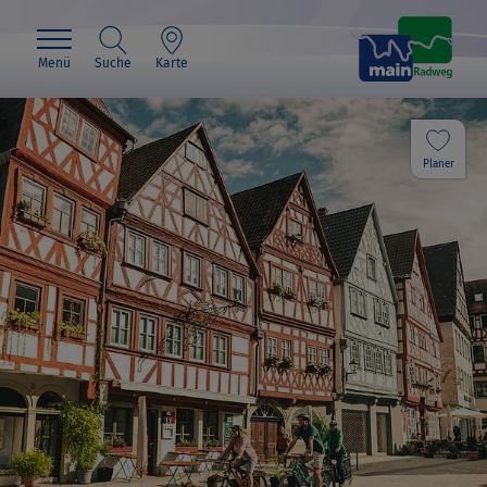
Menü
Suche
Karte
Planer