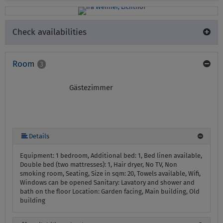
Check availabilities
Room
3
Gästezimmer
Details
Equipment:
1 bedroom, Additional bed: 1, Bed linen available,
Double bed (two mattresses): 1, Hair dryer, No TV, Non
smoking room, Seating, Size in sqm: 20, Towels available, Wifi,
Windows can be opened
Sanitary:
Lavatory and shower and
bath on the floor
Location:
Garden facing, Main building, Old
building