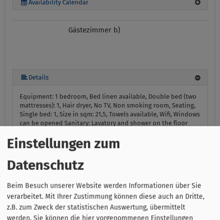
Availability Calendar
Gästezimmer b)
Details
Equipment:
1 bedroom, Bed linen available, Double bed (two
mattresses): 1, Hair dryer, No TV, Non smoking room, Seating,
Single bed: 1, Size in sqm: 21,5, Towels available, Wifi, Windows
can be opened
Sanitary:
Lavatory and shower on the floor
Location:
Main building, Old building
Einstellungen zum
Availability Calendar
Datenschutz
Gästezimmer d)
Beim Besuch unserer Website werden Informationen über Sie
verarbeitet. Mit Ihrer Zustimmung können diese auch an Dritte,
z.B. zum Zweck der statistischen Auswertung, übermittelt
werden. Sie können die hier vorgenommenen Einstellungen