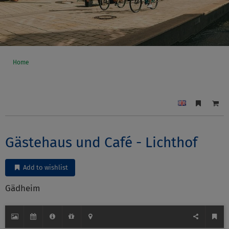
Home
Gästehaus und Café - Lichthof
Add to wishlist
Gädheim