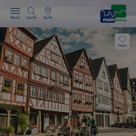
Menü
Suche
Karte
Planer