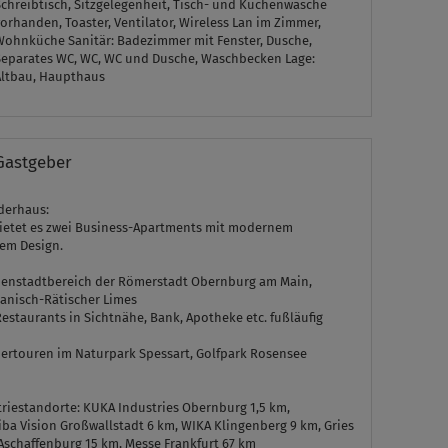
Schreibtisch, Sitzgelegenheit, Tisch- und Küchenwäsche
orhanden, Toaster, Ventilator, Wireless Lan im Zimmer,
Wohnküche
Sanitär:
Badezimmer mit Fenster, Dusche,
Separates WC, WC, WC und Dusche, Waschbecken
Lage:
Altbau, Haupthaus
Gastgeber
rderhaus:
bietet es zwei Business-Apartments mit modernem
em Design.
nnenstadtbereich der Römerstadt Obernburg am Main,
nisch-Rätischer Limes
estaurants in Sichtnähe, Bank, Apotheke etc. fußläufig
ertouren im Naturpark Spessart, Golfpark Rosensee
triestandorte: KUKA Industries Obernburg 1,5 km,
iba Vision Großwallstadt 6 km, WIKA Klingenberg 9 km, Gries
Aschaffenburg 15 km, Messe Frankfurt 67 km