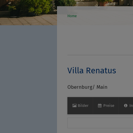
Home
Villa Renatus
Obernburg/ Main
Bilder
Preise
In