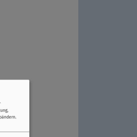
r
tung,
bändern.