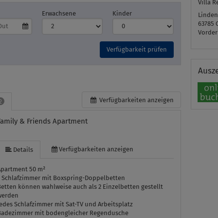
Villa 
Erwachsene
Kinder
Linden
63785
Vorde
Verfügbarkeit prüfen
Ausz
Verfügbarkeiten anzeigen
2
Family & Friends Apartment
Verfügbarkeiten anzeigen
Details
Apartment 50 m²
2 Schlafzimmer mit Boxspring-Doppelbetten
etten können wahlweise auch als 2 Einzelbetten gestellt
werden
edes Schlafzimmer mit Sat-TV und Arbeitsplatz
Badezimmer mit bodengleicher Regendusche