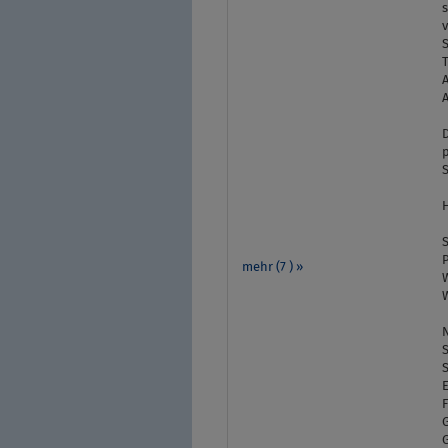
v
A
A
S
H
P
mehr (7 ) »
F
G
G