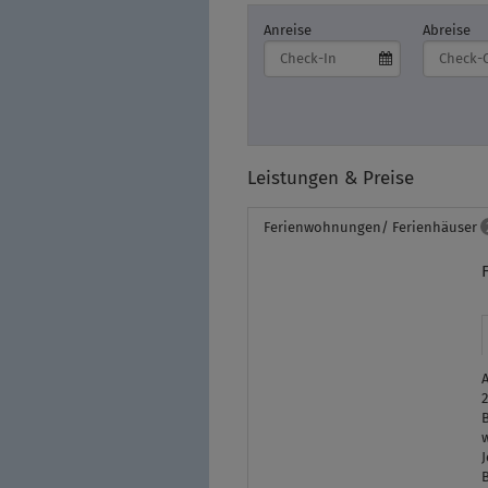
Anreise
Abreise
Leistungen & Preise
Ferienwohnungen/ Ferienhäuser
mehr (7 ) »
mehr (7 ) »
mehr (7 ) »
B
J