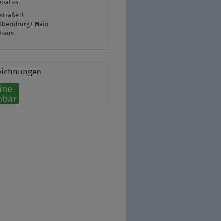
Renatus
straße 3
Obernburg/ Main
rhaus
eichnungen