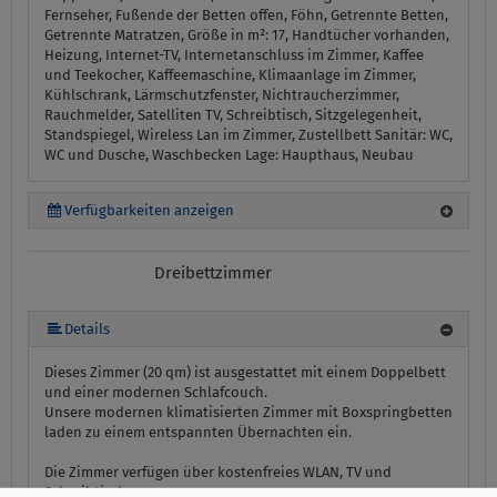
Fernseher, Fußende der Betten offen, Föhn, Getrennte Betten,
Getrennte Matratzen, Größe in m²: 17, Handtücher vorhanden,
Heizung, Internet-TV, Internetanschluss im Zimmer, Kaffee
und Teekocher, Kaffeemaschine, Klimaanlage im Zimmer,
Kühlschrank, Lärmschutzfenster, Nichtraucherzimmer,
Rauchmelder, Satelliten TV, Schreibtisch, Sitzgelegenheit,
Standspiegel, Wireless Lan im Zimmer, Zustellbett
Sanitär:
WC,
WC und Dusche, Waschbecken
Lage:
Haupthaus, Neubau
Verfügbarkeiten anzeigen
Dreibettzimmer
Details
Dieses Zimmer (20 qm) ist ausgestattet mit einem Doppelbett
und einer modernen Schlafcouch.
Unsere modernen klimatisierten Zimmer mit Boxspringbetten
laden zu einem entspannten Übernachten ein.
Die Zimmer verfügen über kostenfreies WLAN, TV und
Schreibtisch.