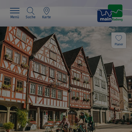
Menü
Suche
Karte
Planer