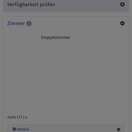
Verfügbarkeit prüfen
Zimmer
3
Doppelzimmer
mehr (11 ) »
mehr (11 ) »
mehr (11 ) »
mehr (11 ) »
mehr (11 ) »
mehr (11 ) »
mehr (11 ) »
mehr (11 ) »
Details