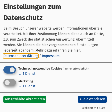
Im Gemeinschaftsbereich befindet sich eine Kaffee-Maschine,
Einstellungen zum
Wasserkocher und ein Kühlschrank.
Es steht ein Fahrrad-Abstellraum mit E-Lademöglichkeit zur
Datenschutz
Verfügung.
Ebenfalls sind PKW-Parkplätze mit E-Wallboxen vorhanden.
Beim Besuch unserer Website werden Informationen über Sie
Unseren Strom erzeugen wir mittels Photovoltaik nachhaltig.
verarbeitet. Mit Ihrer Zustimmung können diese auch an Dritte,
Anreise von 15:00 - 19:00 Uhr
z.B. zum Zweck der statistischen Auswertung, übermittelt
Abreise bis 10:30 Uhr
Die Schlüsselübergabe kann auch über einen Schlüsselkasten
werden. Sie können die hier vorgenommenen Einstellungen
erfolgen.
jederzeit abändern.
Mehr dazu erfahren Sie hier:
Haustiere sind nicht erlaubt!
Datenschutzerklärung
/
Impressum
.
Technisch notwendige Cookies
(immer erforderlich)
Ausstattung:
1 Schlafraum, Bettwäsche vorhanden,
↓
1
Dienst
Doppelbett, Fenster können geöffnet werden, Fernseher,
Fußende der Betten offen, Handtücher vorhanden, Kaffee und
Marketing
Teekocher, Kaffeemaschine, Klimaanlage im Zimmer,
↓
1
Dienst
Kühlschrank, Nichtraucherzimmer, Rauchmelder,
Schreibtisch, Wireless Lan im Zimmer
Sanitär:
WC, WC und
Dusche, Waschbecken
Lage:
Haupthaus, Neubau
Ausgewählte akzeptieren
Alle akzeptieren
Realisiert mit Klaro!
Verfügbarkeiten anzeigen