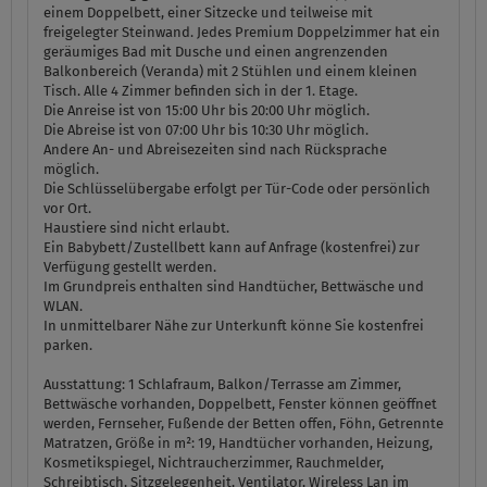
einem Doppelbett, einer Sitzecke und teilweise mit
freigelegter Steinwand. Jedes Premium Doppelzimmer hat ein
geräumiges Bad mit Dusche und einen angrenzenden
Balkonbereich (Veranda) mit 2 Stühlen und einem kleinen
Tisch. Alle 4 Zimmer befinden sich in der 1. Etage.
Die Anreise ist von 15:00 Uhr bis 20:00 Uhr möglich.
Die Abreise ist von 07:00 Uhr bis 10:30 Uhr möglich.
Andere An- und Abreisezeiten sind nach Rücksprache
möglich.
Die Schlüsselübergabe erfolgt per Tür-Code oder persönlich
vor Ort.
Haustiere sind nicht erlaubt.
Ein Babybett/Zustellbett kann auf Anfrage (kostenfrei) zur
Verfügung gestellt werden.
Im Grundpreis enthalten sind Handtücher, Bettwäsche und
WLAN.
In unmittelbarer Nähe zur Unterkunft könne Sie kostenfrei
parken.
Ausstattung:
1 Schlafraum, Balkon/Terrasse am Zimmer,
Bettwäsche vorhanden, Doppelbett, Fenster können geöffnet
werden, Fernseher, Fußende der Betten offen, Föhn, Getrennte
Matratzen, Größe in m²: 19, Handtücher vorhanden, Heizung,
Kosmetikspiegel, Nichtraucherzimmer, Rauchmelder,
Schreibtisch, Sitzgelegenheit, Ventilator, Wireless Lan im