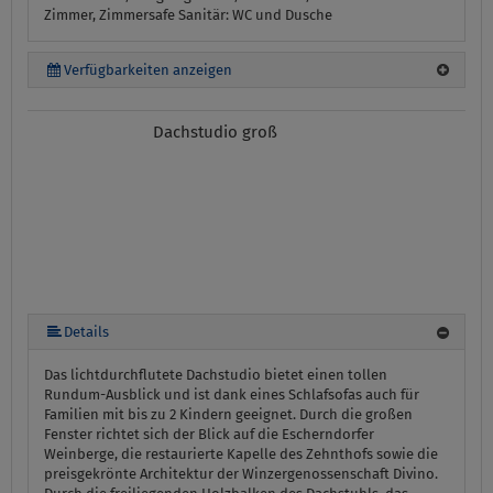
Zimmer, Zimmersafe
Sanitär:
WC und Dusche
Verfügbarkeiten anzeigen
Dachstudio groß
Details
Das lichtdurchflutete Dachstudio bietet einen tollen
Rundum-Ausblick und ist dank eines Schlafsofas auch für
Familien mit bis zu 2 Kindern geeignet. Durch die großen
Fenster richtet sich der Blick auf die Escherndorfer
Weinberge, die restaurierte Kapelle des Zehnthofs sowie die
preisgekrönte Architektur der Winzergenossenschaft Divino.