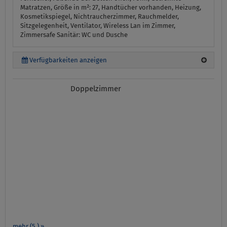
Matratzen, Größe in m²: 27, Handtücher vorhanden, Heizung,
Kosmetikspiegel, Nichtraucherzimmer, Rauchmelder,
Sitzgelegenheit, Ventilator, Wireless Lan im Zimmer,
Zimmersafe
Sanitär:
WC und Dusche
Verfügbarkeiten anzeigen
Doppelzimmer
mehr (5 ) »