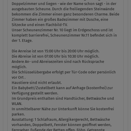
Doppelzimmer und liegen - wie der Name schon sagt - in der
ausgebauten Scheune. Durch die freiliegenden Steinwände
bekommen die Zimmer einen ganz besonderen Charme. Beide
Zimmer haben ein großes Badezimmer mit Dusche, eine
Sitzecke und einen Flachbild-TV.
Unser Scheunenzimmer Nr. 10 liegt im Erdgeschoss und ist
komplett barrierefrei, Scheunenzimmer Nr.11 befindet sich in
der 1. Etage.
Die Anreise ist von 15:00 Uhr bis 20:00 Uhr möglich.
Die Abreise ist von 07:00 Uhr bis 10:30 Uhr möglich.
Andere An- und Abreisezeiten sind nach Rücksprache
möglich.
Die Schlüsselübergabe erfolgt per Tür-Code oder persönlich
vor Ort .
Haustiere sind nicht erlaubt.
Ein Babybett/Zustellbett kann auf Anfrage (kostenfrei) zur
Verfügung gestellt werden.
Im Grundpreis enthalten sind Handtücher, Bettwäsche und
WLAN.
In unmittelbarer Nähe zur Unterkunft könne Sie kostenfrei
parken.
Ausstattung:
1 Schlafraum, Allergikergerecht, Bettwäsche
vorhanden, Doppelbett, Fenster können geöffnet werden,
Fernseher, Fußende der Betten offen, Föhn, Getrennte