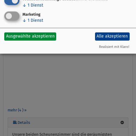
↓
1
Dienst
Verfügbarkeiten anzeigen
Marketing
↓
1
Dienst
Scheunenzimmer
Ausgewählte akzeptieren
Alle akzeptieren
Realisiert mit Klaro!
mehr (4 ) »
Details
Unsere beiden Scheunenzimmer sind die geräumigsten