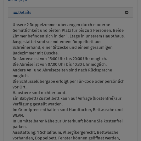
mehr (5 ) »
Details
Unsere 2 Doppelzimmer überzeugen durch moderne
Gemütlichkeit und bieten Platz für bis zu 2 Personen. Beide
Zimmer befinden sich in der 1. Etage in unserem Haupthaus.
Ausgestattet sind sie mit einem Doppelbett aus
Schreinerhand, einer Sitzecke und einem geräumigen
Badezimmer mit Dusche.
Die Anreise ist von 15:00 Uhr bis 20:00 Uhr möglich.
Die Abreise ist von 07:00 Uhr bis 10:30 Uhr möglich.
Andere An- und Abreisezeiten sind nach Rücksprache
möglich.
Die Schlüsselübergabe erfolgt per Tür-Code oder persönlich
vor Ort .
Haustiere sind nicht erlaubt.
Ein Babybett/Zustellbett kann auf Anfrage (kostenfrei) zur
Verfügung gestellt werden.
Im Grundpreis enthalten sind Handtücher, Bettwäsche und
WLAN.
In unmittelbarer Nähe zur Unterkunft könne Sie kostenfrei
parken.
Ausstattung:
1 Schlafraum, Allergikergerecht, Bettwäsche
vorhanden, Doppelbett, Fenster können geöffnet werden,