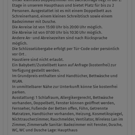
Etage in unserem Haupthaus und bietet Platz für bis zu 2
Personen. Ausgestattet ist es mit einem Doppelbett aus
Schreinerhand, einem kleinen Schreibtisch sowie einem
Badezimmer mit Dusche.
Die Anreise ist von 15:00 Uhr bis 20:00 Uhr möglich.
Die Abreise ist von 07:00 Uhr bis 10:30 Uhr möglich.
Andere An- und Abreisezeiten sind nach Rücksprache
möglich.
Die Schlüsselübergabe erfolgt per Tür-Code oder persönlich
vor Ort .
Haustiere sind nicht erlaubt.
Ein Babybett/Zustellbett kann auf Anfrage (kostenfrei) zur
Verfügung gestellt werden.
Im Grundpreis enthalten sind Handtücher, Bettwäsche und
WLAN.
In unmittelbarer Nähe zur Unterkunft könne Sie kostenfrei
parken.
Ausstattung:
1 Schlafraum, Allergikergerecht, Bettwäsche
vorhanden, Doppelbett, Fenster können geöffnet werden,
Fernseher, Fußende der Betten offen, Föhn, Getrennte
Matratzen, Handtücher vorhanden, Heizung, Kosmetikspiegel,
Nichtraucherzimmer, Rauchmelder, Ventilator, Wireless Lan im
Zimmer, Zimmersafe
Sanitär:
Badezimmer mit Fenster, Dusche,
WC, WC und Dusche
Lage:
Haupthaus