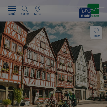
Menü
Suche
Karte
Planer