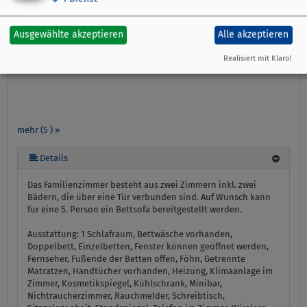
Ausgewählte akzeptieren
Alle akzeptieren
Realisiert mit Klaro!
mehr (5 ) »
mehr (5 ) »
Details
Das Familienzimmer besteht aus zwei Zimmern inkl. zwei
Bädern, die über eine Tür verbunden sind. Auf Wunsch kann
für eine 5. Person ein Bettsofa bereitgestellt werden.
Ausstattung:
1 Schlafraum, Bettwäsche vorhanden,
Doppelbett, Einzelbetten, Fenster können geöffnet werden,
Fernseher, Fußende der Betten offen, Föhn, Getrennte
Matratzen, Handtücher vorhanden, Heizung, Klimaanlage im
Zimmer, Kosmetikspiegel, Kühlschrank, Minibar,
Nichtraucherzimmer, Rauchmelder, Schreibtisch,