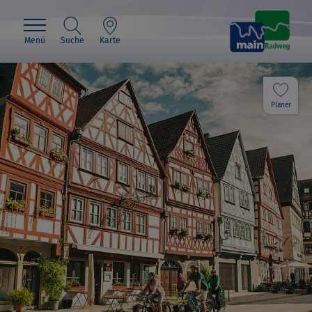
Menü
Suche
Karte
Planer