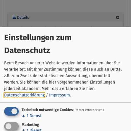
Details
Alle Einzelzimmer sind mit einer modernen Klimaanlage, TV,
Telefon und Minibar ausgestattet. Verbindung zum Internet
Einstellungen zum
erhalten Sie kostenfrei über WLAN.
Datenschutz
Ausstattung:
1 Schlafraum, Bettwäsche vorhanden,
Einzelbetten, Fenster können geöffnet werden, Fernseher,
Föhn, Heizung, Klimaanlage im Zimmer, Kosmetikspiegel,
Beim Besuch unserer Website werden Informationen über Sie
Kühlschrank, Rauchmelder, Schreibtisch, Telefon im Zimmer
verarbeitet. Mit Ihrer Zustimmung können diese auch an Dritte,
Sanitär:
Dusche, WC, WC und Dusche, Waschbecken
Lage:
z.B. zum Zweck der statistischen Auswertung, übermittelt
Altbau, Haupthaus
werden. Sie können die hier vorgenommenen Einstellungen
jederzeit abändern.
Mehr dazu erfahren Sie hier:
Verfügbarkeiten anzeigen
Datenschutzerklärung
/
Impressum
.
Mehrbettzimmer mit WC und Dusche
Technisch notwendige Cookies
(immer erforderlich)
↓
1
Dienst
Marketing
↓
1
Dienst