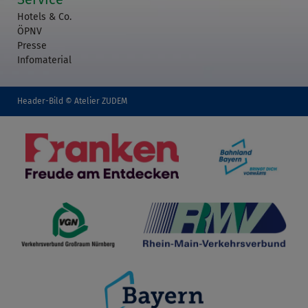
Hotels & Co.
ÖPNV
Presse
Infomaterial
Header-Bild © Atelier ZUDEM