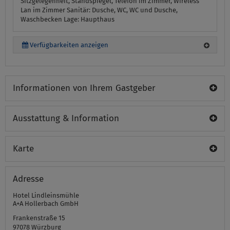
Sitzgelegenheit, Standspiegel, Telefon im Zimmer, Wireless
Lan im Zimmer
Sanitär:
Dusche, WC, WC und Dusche,
Waschbecken
Lage:
Haupthaus
Verfügbarkeiten anzeigen
Informationen von Ihrem Gastgeber
Ausstattung & Information
Karte
Adresse
Hotel Lindleinsmühle
A+A Hollerbach GmbH
Frankenstraße 15
97078
Würzburg