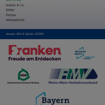
Hotels & Co.
ÖPNV
Presse
Infomaterial
Header-Bild © Atelier ZUDEM