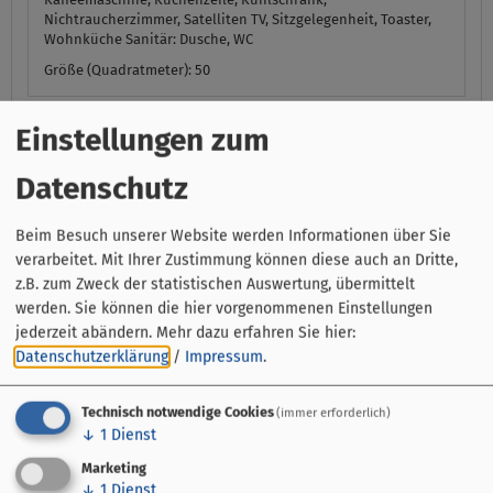
Nichtraucherzimmer, Satelliten TV, Sitzgelegenheit, Toaster,
Wohnküche
Sanitär:
Dusche, WC
Größe (Quadratmeter): 50
Verfügbarkeiten anzeigen
Einstellungen zum
Datenschutz
Appartement Schwarzer Holunder (50qm)
mit Balkon
Beim Besuch unserer Website werden Informationen über Sie
verarbeitet. Mit Ihrer Zustimmung können diese auch an Dritte,
z.B. zum Zweck der statistischen Auswertung, übermittelt
werden. Sie können die hier vorgenommenen Einstellungen
jederzeit abändern.
Mehr dazu erfahren Sie hier:
Datenschutzerklärung
/
Impressum
.
Technisch notwendige Cookies
(immer erforderlich)
↓
1
Dienst
Marketing
mehr (8 ) »
↓
1
Dienst