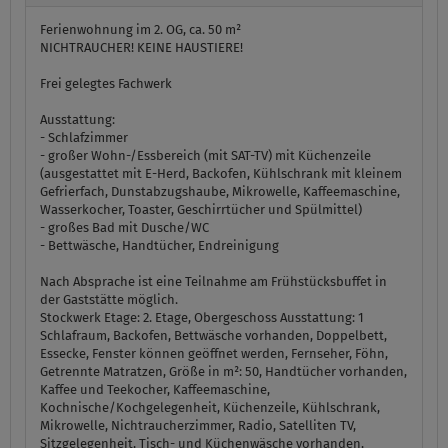
Ferienwohnung im 2. OG, ca. 50 m²
NICHTRAUCHER! KEINE HAUSTIERE!
Frei gelegtes Fachwerk
Ausstattung:
- Schlafzimmer
- großer Wohn-/Essbereich (mit SAT-TV) mit Küchenzeile
(ausgestattet mit E-Herd, Backofen, Kühlschrank mit kleinem
Gefrierfach, Dunstabzugshaube, Mikrowelle, Kaffeemaschine,
Wasserkocher, Toaster, Geschirrtücher und Spülmittel)
- großes Bad mit Dusche/WC
- Bettwäsche, Handtücher, Endreinigung
Nach Absprache ist eine Teilnahme am Frühstücksbuffet in
der Gaststätte möglich.
Stockwerk Etage:
2. Etage, Obergeschoss
Ausstattung:
1
Schlafraum, Backofen, Bettwäsche vorhanden, Doppelbett,
Essecke, Fenster können geöffnet werden, Fernseher, Föhn,
Getrennte Matratzen, Größe in m²: 50, Handtücher vorhanden,
Kaffee und Teekocher, Kaffeemaschine,
Kochnische/Kochgelegenheit, Küchenzeile, Kühlschrank,
Mikrowelle, Nichtraucherzimmer, Radio, Satelliten TV,
Sitzgelegenheit, Tisch- und Küchenwäsche vorhanden,