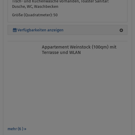
Tisch- und Küchenwäsche vorhanden, Toaster
Sanitär:
Dusche, WC, Waschbecken
Größe (Quadratmeter): 50
Verfügbarkeiten anzeigen
Appartement Weinstock (100qm) mit
Terrasse und WLAN
mehr (6 ) »