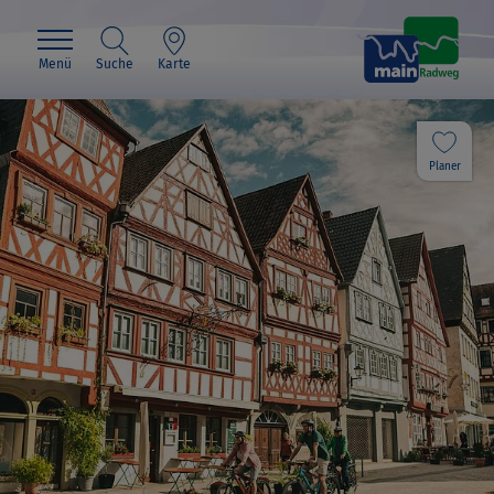
Menü
Suche
Karte
Planer