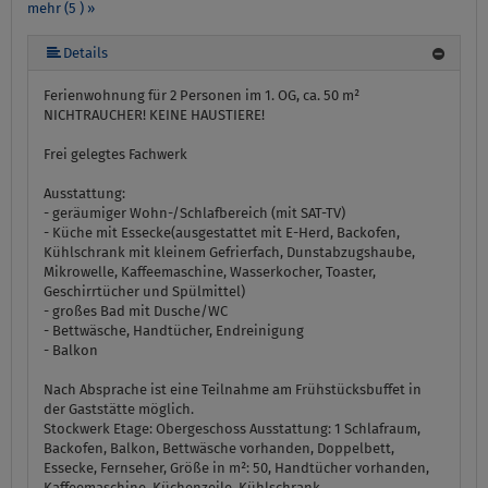
mehr (5 ) »
mehr (5 ) »
Details
Ferienwohnung für 2 Personen im 1. OG, ca. 50 m²
NICHTRAUCHER! KEINE HAUSTIERE!
Frei gelegtes Fachwerk
Ausstattung:
- geräumiger Wohn-/Schlafbereich (mit SAT-TV)
- Küche mit Essecke(ausgestattet mit E-Herd, Backofen,
Kühlschrank mit kleinem Gefrierfach, Dunstabzugshaube,
Mikrowelle, Kaffeemaschine, Wasserkocher, Toaster,
Geschirrtücher und Spülmittel)
- großes Bad mit Dusche/WC
- Bettwäsche, Handtücher, Endreinigung
- Balkon
Nach Absprache ist eine Teilnahme am Frühstücksbuffet in
der Gaststätte möglich.
Stockwerk Etage:
Obergeschoss
Ausstattung:
1 Schlafraum,
Backofen, Balkon, Bettwäsche vorhanden, Doppelbett,
Essecke, Fernseher, Größe in m²: 50, Handtücher vorhanden,
Kaffeemaschine, Küchenzeile, Kühlschrank,