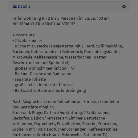
mehr (6 ) »
mehr (6 ) »
Details
Ferienwohnung für 2 bis 5 Personen im EG, ca. 100 m²
NICHTRAUCHER! KEINE HAUSTIERE!
Ausstattung:
- 2 Schlafzimmer
- Küche mit Essecke (ausgestattet mit E-Herd, Spülmaschine,
Backofen, Kühlschrank mit Gefrierfach, Dunstabzugshaube,
Mikrowelle, Kaffeemaschine, Wasserkocher, Toaster,
Geschirrtücher und Spülmittel)
- großes Wohnzimmer (mit SAT-TV)
- Bad mit Dusche und Badewanne
- separate Toilette
- große, teils überdachte Terrasse
- Bettwäsche, Handtücher, Endreinigung
Nach Absprache ist eine Teilnahme am Frühstücksbuffet in
der Gaststätte möglich.
Stockwerk Etage:
Parterre
Ausstattung:
2 Schlafräume,
Backofen, Balkon/Terrasse am Zimmer, Bettwäsche
vorhanden, Doppelbett, Einzelbetten, Essecke, Fernseher,
Größe in m²: 100, Handtücher vorhanden, Kaffeemaschine,
Küchenzeile, Kühlschrank, Mikrowelle, Satelliten TV,