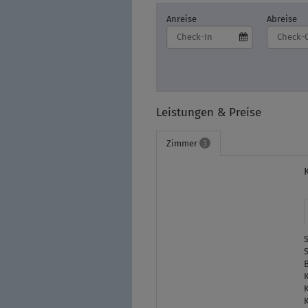
Anreise
Abreise
Leistungen & Preise
Zimmer
3
S
S
K
K
K