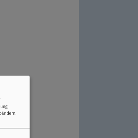
r
tung,
bändern.