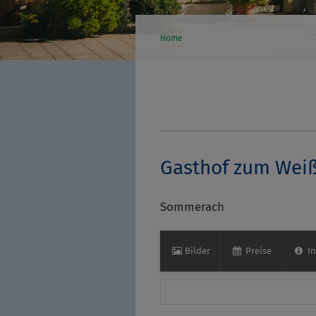
Home
Gasthof zum We
Sommerach
Bilder
Preise
In