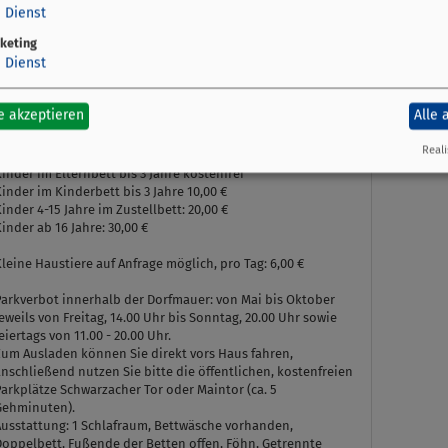
1
Dienst
Komfort - Seerose
keting
1
Dienst
Verfügbarkeiten anzeigen
Details
e akzeptieren
Alle 
Modernes Zimmer (ca. 29 qm) mit Beluga Komfort
oxspringbett ohne Fußteil, im 2. Stock, Sat-TV, Safe, Bad mit
Reali
Badewanne, Dusche und WC, Fenster auf den Innenhof
inder im Elternbett bis 3 Jahre kostenfrei
inder im Kinderbett bis 3 Jahre 10,00 €
inder 4-15 Jahre im Zustellbett: 20,00 €
inder ab 16 Jahre: 30,00 €
leine Haustiere auf Anfrage möglich, pro Tag: 6,00 €
Parkverbot innerhalb der Dorfmauer: von Mai bis Oktober
eweils von Freitag, 14.00 Uhr bis Sonntag, 20.00 Uhr sowie
eiertags von 11.00 - 20.00 Uhr.
Zum Ausladen können Sie direkt vors Haus fahren,
nschließend nutzen Sie bitte die öffentlichen, kostenfreien
arkplätze Schwarzacher Tor oder Maintor (ca. 5
Gehminuten).
Ausstattung:
1 Schlafraum, Bettwäsche vorhanden,
Doppelbett, Fußende der Betten offen, Föhn, Getrennte