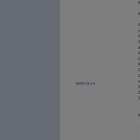
K
K
j
f
a
P
mehr (4 ) »
S