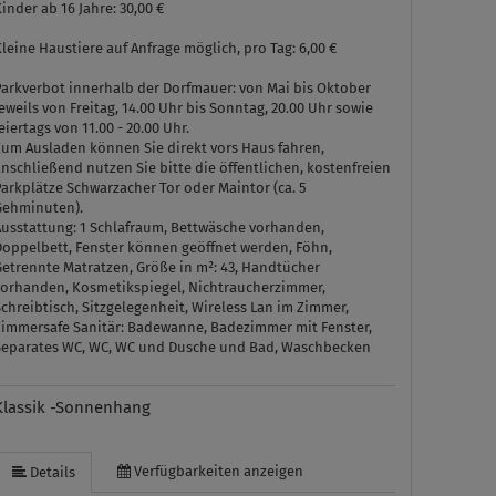
inder ab 16 Jahre: 30,00 €
leine Haustiere auf Anfrage möglich, pro Tag: 6,00 €
Parkverbot innerhalb der Dorfmauer: von Mai bis Oktober
eweils von Freitag, 14.00 Uhr bis Sonntag, 20.00 Uhr sowie
eiertags von 11.00 - 20.00 Uhr.
Zum Ausladen können Sie direkt vors Haus fahren,
nschließend nutzen Sie bitte die öffentlichen, kostenfreien
arkplätze Schwarzacher Tor oder Maintor (ca. 5
Gehminuten).
Ausstattung:
1 Schlafraum, Bettwäsche vorhanden,
Doppelbett, Fenster können geöffnet werden, Föhn,
Getrennte Matratzen, Größe in m²: 43, Handtücher
vorhanden, Kosmetikspiegel, Nichtraucherzimmer,
chreibtisch, Sitzgelegenheit, Wireless Lan im Zimmer,
Zimmersafe
Sanitär:
Badewanne, Badezimmer mit Fenster,
Separates WC, WC, WC und Dusche und Bad, Waschbecken
Klassik -Sonnenhang
Verfügbarkeiten anzeigen
Details