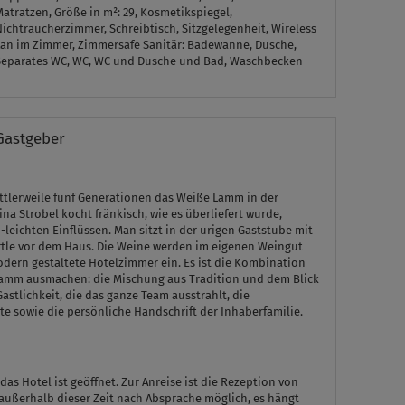
atratzen, Größe in m²: 29, Kosmetikspiegel,
ichtraucherzimmer, Schreibtisch, Sitzgelegenheit, Wireless
Lan im Zimmer, Zimmersafe
Sanitär:
Badewanne, Dusche,
Separates WC, WC, WC und Dusche und Bad, Waschbecken
Gastgeber
mittlerweile fünf Generationen das Weiße Lamm in der
na Strobel kocht fränkisch, wie es überliefert wurde,
leichten Einflüssen. Man sitzt in der urigen Gaststube mit
tle vor dem Haus. Die Weine werden im eigenen Weingut
dern gestaltete Hotelzimmer ein. Es ist die Kombination
 Lamm ausmachen: die Mischung aus Tradition und dem Blick
astlichkeit, die das ganze Team ausstrahlt, die
te sowie die persönliche Handschrift der Inhaberfamilie.
das Hotel ist geöffnet. Zur Anreise ist die Rezeption von
n außerhalb dieser Zeit nach Absprache möglich, es hängt