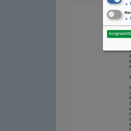
↓
Mar
↓
Ausgewählt
B
K
K
K
K
K
j
f
a
P