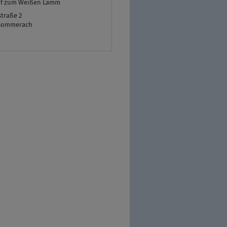
of zum Weißen Lamm
traße 2
Sommerach