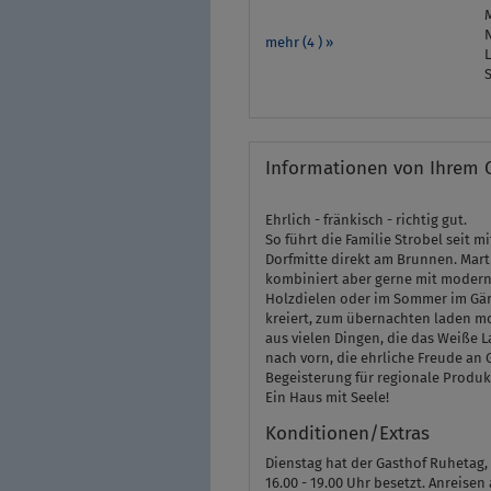
M
N
mehr (4 ) »
Informationen von Ihrem 
Ehrlich - fränkisch - richtig gut.
So führt die Familie Strobel seit 
Dorfmitte direkt am Brunnen. Marti
kombiniert aber gerne mit modern-
Holzdielen oder im Sommer im Gär
kreiert, zum übernachten laden mo
aus vielen Dingen, die das Weiße
nach vorn, die ehrliche Freude an G
Begeisterung für regionale Produk
Ein Haus mit Seele!
Konditionen/Extras
Dienstag hat der Gasthof Ruhetag, 
16.00 - 19.00 Uhr besetzt. Anreise