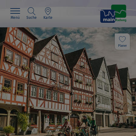
Menü
Suche
Karte
Planer