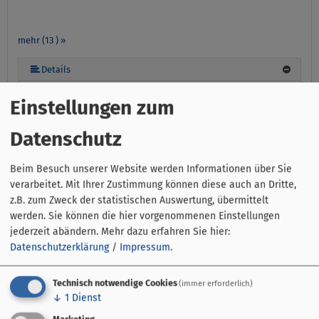
mehr (13 ) »
mehr (13 ) »
mehr (13 ) »
mehr (13 ) »
mehr (13 ) »
mehr (13 ) »
mehr (13 ) »
mehr (13 ) »
mehr (13 ) »
mehr (13 ) »
Details
Das Apartment ist modern eingerichtet. Optimal für
Einstellungen zum
Wochenendheimfahrer, Urlauber oder Wohnen auf
Zeit. Eine komplett ausgestattete Einbauküche - u.a.
Datenschutz
mit Herd, Backofen, Kapsel-Kaffeemaschine (Dolce
Gusto), Mikrowelle und Geschirr - lädt Sie ein, sich
selbst zu versorgen. Das moderne Badezimmer ist mit
Beim Besuch unserer Website werden Informationen über Sie
einer ebenerdigen Dusche ausgestattet. Das
verarbeitet. Mit Ihrer Zustimmung können diese auch an Dritte,
Apartment ist für 1 bis 2 Personen geeignet.
z.B. zum Zweck der statistischen Auswertung, übermittelt
Kostenfreies WLAN und Parkplätze an der Straße
werden. Sie können die hier vorgenommenen Einstellungen
stehen Ihnen zur Verfügung. Wir freuen uns auf Sie.
jederzeit abändern.
Mehr dazu erfahren Sie hier:
Datenschutzerklärung
/
Impressum
.
Haustiere sind nicht erlaubt.
Technisch notwendige Cookies
(immer erforderlich)
↓
1
Dienst
Stockwerk Etage:
Parterre
Ausstattung:
Backofen,
Balkon/Terrasse am Zimmer, Bügelbrett, Essecke, Fernseher,