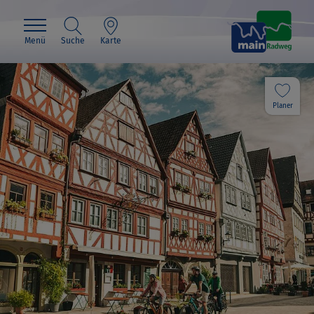
Menü
Suche
Karte
Planer