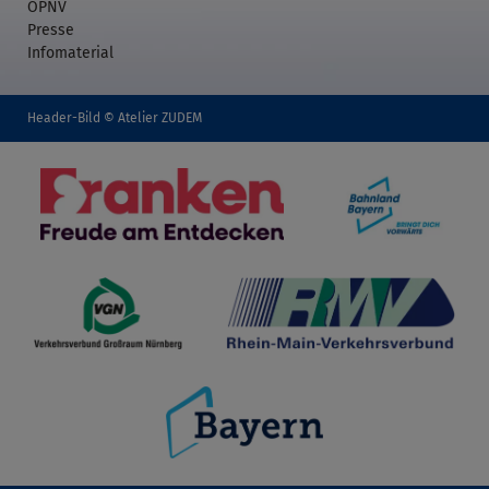
ÖPNV
Presse
Infomaterial
Header-Bild © Atelier ZUDEM