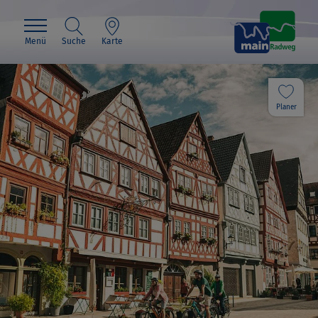
Menü
Suche
Karte
Planer