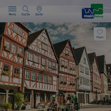
Menü
Suche
Karte
Planer