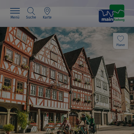
Menü
Suche
Karte
Planer