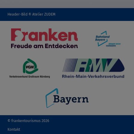
Header-Bild © Atelier ZUDEM
© frankentourismus 2026
Kontakt