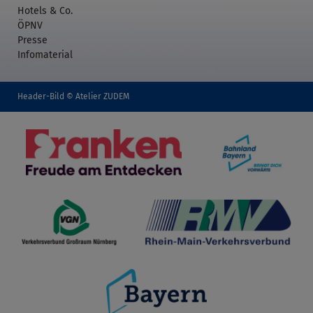
Hotels & Co.
ÖPNV
Presse
Infomaterial
Header-Bild © Atelier ZUDEM