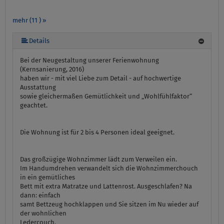
mehr (11 ) »
mehr (11 ) »
mehr (11 ) »
mehr (11 ) »
mehr (11 ) »
mehr (11 ) »
mehr (11 ) »
mehr (11 ) »
Details
Bei der Neugestaltung unserer Ferienwohnung
(Kernsanierung, 2016)
haben wir - mit viel Liebe zum Detail - auf hochwertige
Ausstattung
sowie gleichermaßen Gemütlichkeit und „Wohlfühlfaktor“
geachtet.
Die Wohnung ist für 2 bis 4 Personen ideal geeignet.
Das großzügige Wohnzimmer lädt zum Verweilen ein.
Im Handumdrehen verwandelt sich die Wohnzimmerchouch
in ein gemütliches
Bett mit extra Matratze und Lattenrost. Ausgeschlafen? Na
dann: einfach
samt Bettzeug hochklappen und Sie sitzen im Nu wieder auf
der wohnlichen
Ledercouch.