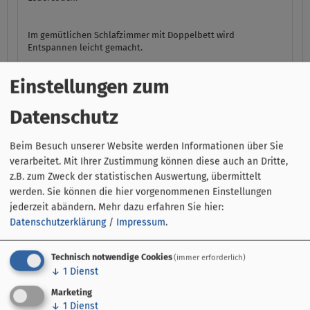
Im gemütlichen Schlafzimmer mit Doppelbett wird
Entspannen leicht gemacht.
Einstellungen zum
Die Küche ist voll ausgestattet. Es dürfte Ihnen an Nichts
fehlen und
sollten Sie dennoch mal´was vermissen dann sagen Sie uns
Datenschutz
einfach
Bescheid. Wir helfen Ihnen gerne aus und sind immer für Ihre
Beim Besuch unserer Website werden Informationen über Sie
Wünsche und Anregungen offen.
verarbeitet. Mit Ihrer Zustimmung können diese auch an Dritte,
z.B. zum Zweck der statistischen Auswertung, übermittelt
Das Bad mit WC und Regendusche ist mit einer
werden. Sie können die hier vorgenommenen Einstellungen
Fußbodenheizung, für
jederzeit abändern.
Mehr dazu erfahren Sie hier:
wohlig warme Füße, ausgestattet und lässt auch sonst keine
Datenschutzerklärung
/
Impressum
.
Wünsche
offen.
Technisch notwendige Cookies
(immer erforderlich)
↓
1
Dienst
Genießen Sie Ihr Frühstück doch auf dem überdachten
Balkon mit
Marketing
Vogelgezwitscher (= extra, gegen Aufpreis ;o)) und herrlichem
↓
1
Dienst
Ausblick