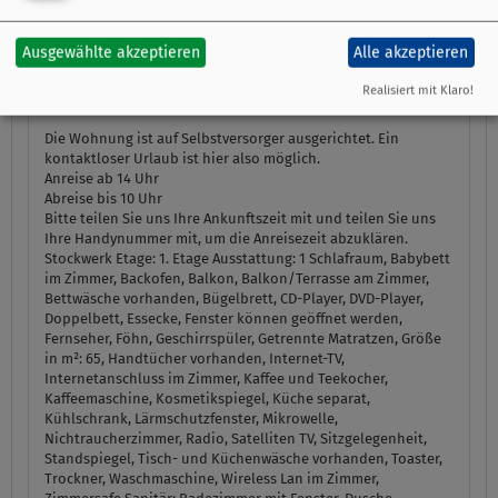
über das blühende Grün der Gartenstadt.
Ausgewählte akzeptieren
Alle akzeptieren
Falls Sie einen Brötchenlieferservice benötigen finden Sie
Realisiert mit Klaro!
entsprechende Adressen in der Wohnung hinterlegt.
Die Wohnung ist auf Selbstversorger ausgerichtet. Ein
kontaktloser Urlaub ist hier also möglich.
Anreise ab 14 Uhr
Abreise bis 10 Uhr
Bitte teilen Sie uns Ihre Ankunftszeit mit und teilen Sie uns
Ihre Handynummer mit, um die Anreisezeit abzuklären.
Stockwerk Etage:
1. Etage
Ausstattung:
1 Schlafraum, Babybett
im Zimmer, Backofen, Balkon, Balkon/Terrasse am Zimmer,
Bettwäsche vorhanden, Bügelbrett, CD-Player, DVD-Player,
Doppelbett, Essecke, Fenster können geöffnet werden,
Fernseher, Föhn, Geschirrspüler, Getrennte Matratzen, Größe
in m²: 65, Handtücher vorhanden, Internet-TV,
Internetanschluss im Zimmer, Kaffee und Teekocher,
Kaffeemaschine, Kosmetikspiegel, Küche separat,
Kühlschrank, Lärmschutzfenster, Mikrowelle,
Nichtraucherzimmer, Radio, Satelliten TV, Sitzgelegenheit,
Standspiegel, Tisch- und Küchenwäsche vorhanden, Toaster,
Trockner, Waschmaschine, Wireless Lan im Zimmer,