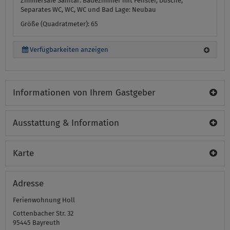
Zimmersafe
Sanitär:
Badezimmer mit Fenster, Dusche,
Separates WC, WC, WC und Bad
Lage:
Neubau
Größe (Quadratmeter): 65
Verfügbarkeiten anzeigen
Informationen von Ihrem Gastgeber
Ausstattung & Information
Karte
Adresse
Ferienwohnung Holl
Cottenbacher Str. 32
95445
Bayreuth