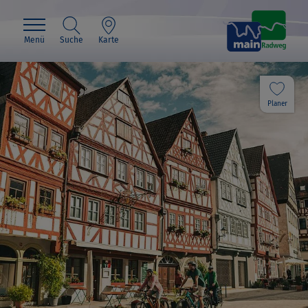
Menü
Suche
Karte
Planer