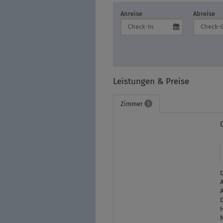
Anreise
Abreise
Leistungen & Preise
Zimmer
3
D
A
A
D
H
N