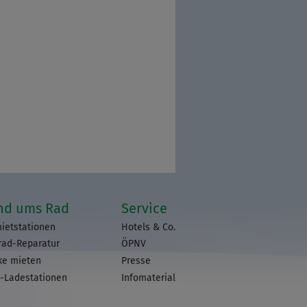
nd ums Rad
Service
ietstationen
Hotels & Co.
rad-Reparatur
ÖPNV
ke mieten
Presse
-Ladestationen
Infomaterial