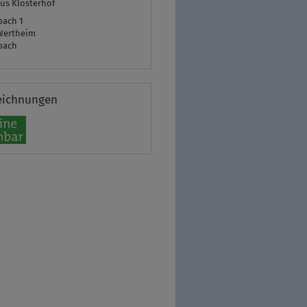
us Klosterhof
bach 1
Wertheim
bach
eichnungen