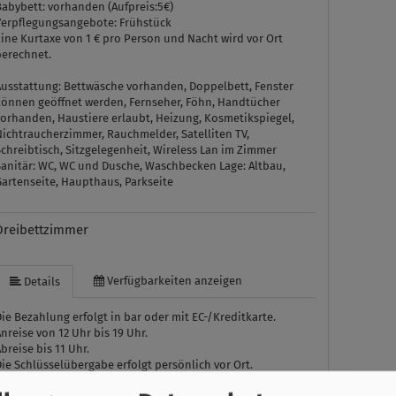
Babybett: vorhanden (Aufpreis:5€)
Verpflegungsangebote: Frühstück
ine Kurtaxe von 1 € pro Person und Nacht wird vor Ort
berechnet.
Ausstattung:
Bettwäsche vorhanden, Doppelbett, Fenster
können geöffnet werden, Fernseher, Föhn, Handtücher
vorhanden, Haustiere erlaubt, Heizung, Kosmetikspiegel,
Nichtraucherzimmer, Rauchmelder, Satelliten TV,
chreibtisch, Sitzgelegenheit, Wireless Lan im Zimmer
Sanitär:
WC, WC und Dusche, Waschbecken
Lage:
Altbau,
Gartenseite, Haupthaus, Parkseite
Dreibettzimmer
Verfügbarkeiten anzeigen
Details
ie Bezahlung erfolgt in bar oder mit EC-/Kreditkarte.
nreise von 12 Uhr bis 19 Uhr.
breise bis 11 Uhr.
ie Schlüsselübergabe erfolgt persönlich vor Ort.
austiere sind erlaubt auf Anfrage erlaubt (Aufpreis 5,- pro