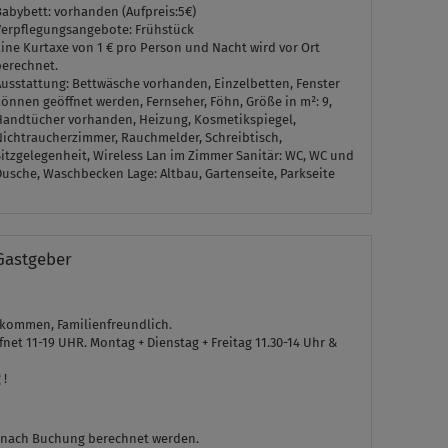
Babybett: vorhanden (Aufpreis:5€)
Verpflegungsangebote: Frühstück
ine Kurtaxe von 1 € pro Person und Nacht wird vor Ort
berechnet.
Ausstattung:
Bettwäsche vorhanden, Einzelbetten, Fenster
önnen geöffnet werden, Fernseher, Föhn, Größe in m²: 9,
Handtücher vorhanden, Heizung, Kosmetikspiegel,
Nichtraucherzimmer, Rauchmelder, Schreibtisch,
Sitzgelegenheit, Wireless Lan im Zimmer
Sanitär:
WC, WC und
Dusche, Waschbecken
Lage:
Altbau, Gartenseite, Parkseite
Gastgeber
lkommen, Familienfreundlich.
et 11-19 UHR. Montag + Dienstag + Freitag 11.30-14 Uhr &
 !
 nach Buchung berechnet werden.