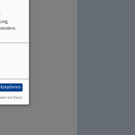
r
tung,
bändern.
akzeptieren
siert mit Klaro!