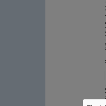
E
S
D
A
A
D
H