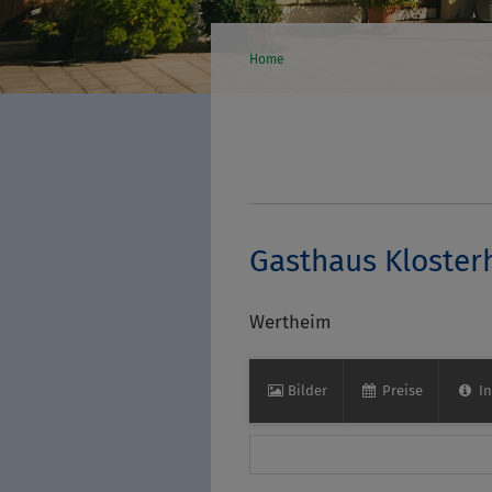
Home
Gasthaus Kloster
Wertheim
Bilder
Preise
In