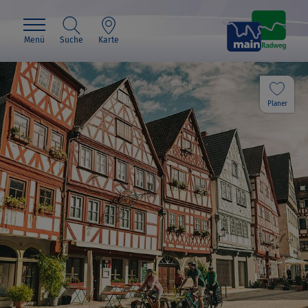
Menü
Suche
Karte
Planer