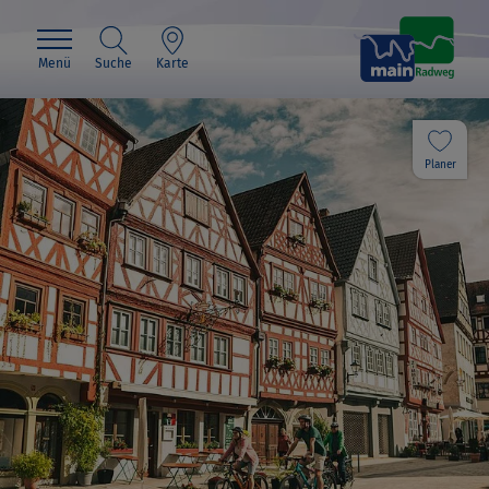
Menü
Suche
Karte
Planer