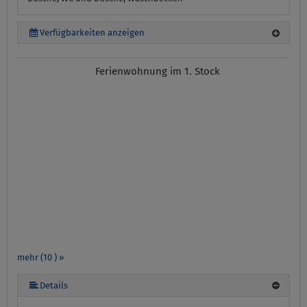
Verfügbarkeiten anzeigen
Ferienwohnung im 1. Stock
mehr (10 ) »
mehr (10 ) »
mehr (10 ) »
mehr (10 ) »
mehr (10 ) »
mehr (10 ) »
mehr (10 ) »
Details