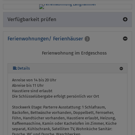
Verfügbarkeit prüfen
Ferienwohnungen/ Ferienhäuser
3
Ferienwohnung im Erdgeschoss
Details
Anreise von 14 bis 20 Uhr
Abreise bis 11 Uhr
Haustiere sind erlaubt
Die Schlüsselübergabe erfolgt persönlich vor Ort
Stockwerk Etage:
Parterre
Ausstattung:
1 Schlafraum,
Backofen, Bettwäsche vorhanden, Doppelbett, Fernseher,
Föhn, Handtücher vorhanden, Haustiere erlaubt, Heizung,
Kaffeemaschine, Kamin oder Kachelofen im Zimmer, Küche
separat, Kühlschrank, Satelliten TV, Wohnküche
Sanitär:
Dusche, WC und Dusche, Waschbecken