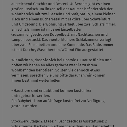
ausreichend Geschirr und Besteck. Außerdem gibt es einen
großen Esstisch. Im linken Teil des Raumes befindet sich der
Wohnbereich mit zwei Sesseln und Sofa, Sat-TV, einem kleinen
Tisch und einem Bücherregal mit Lektüre über Schweinfurt
und Umgebung. Die Wohnung verfügt über zwei Schlafzimmer.
Ein Schlafzimmer ist mit zwei Einzelbetten
(zusammengeschoben Doppelbett) mit Nachttischen und
Lampen bestückt. Das zweite, kleinere Schlafzimmer verfügt
über zwei Einzelbetten und eine Kommode. Das Badezimmer
ist mit Dusche, Waschbecken, WC und Fön ausgestattet.
Wir möchten, dass Sie Sich bei uns wie zu Hause fühlen und
hoffen wir haben an alles gedacht was Sie zu Ihrem
Wohlbefinden benötigen. Sollten Sie dennoch etwas
vermissen, sprechen Sie uns bitte darauf an, wir können
Ihnen bestimmt weiterhelfen
- Haustiere sind erlaubt und können kostenfrei
untergebracht werden.
Ein Babybett kann auf Anfrage kostenfrei zur Verfügung
gestellt werden.
Stockwerk Etage:
2. Etage: 1, Dachgeschoss
Ausstattung:
2
Schlafräume, Backofen, Bettwäsche vorhanden, Doppelbett: 1,