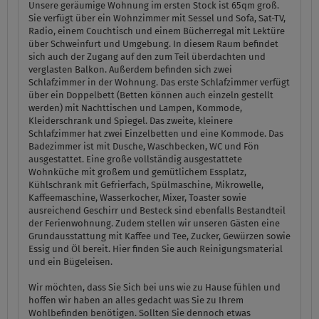
Unsere geräumige Wohnung im ersten Stock ist 65qm groß.
Sie verfügt über ein Wohnzimmer mit Sessel und Sofa, Sat-TV,
Radio, einem Couchtisch und einem Bücherregal mit Lektüre
über Schweinfurt und Umgebung. In diesem Raum befindet
sich auch der Zugang auf den zum Teil überdachten und
verglasten Balkon. Außerdem befinden sich zwei
Schlafzimmer in der Wohnung. Das erste Schlafzimmer verfügt
über ein Doppelbett (Betten können auch einzeln gestellt
werden) mit Nachttischen und Lampen, Kommode,
Kleiderschrank und Spiegel. Das zweite, kleinere
Schlafzimmer hat zwei Einzelbetten und eine Kommode. Das
Badezimmer ist mit Dusche, Waschbecken, WC und Fön
ausgestattet. Eine große vollständig ausgestattete
Wohnküche mit großem und gemütlichem Essplatz,
Kühlschrank mit Gefrierfach, Spülmaschine, Mikrowelle,
Kaffeemaschine, Wasserkocher, Mixer, Toaster sowie
ausreichend Geschirr und Besteck sind ebenfalls Bestandteil
der Ferienwohnung. Zudem stellen wir unseren Gästen eine
Grundausstattung mit Kaffee und Tee, Zucker, Gewürzen sowie
Essig und Öl bereit. Hier finden Sie auch Reinigungsmaterial
und ein Bügeleisen.
Wir möchten, dass Sie Sich bei uns wie zu Hause fühlen und
hoffen wir haben an alles gedacht was Sie zu Ihrem
Wohlbefinden benötigen. Sollten Sie dennoch etwas