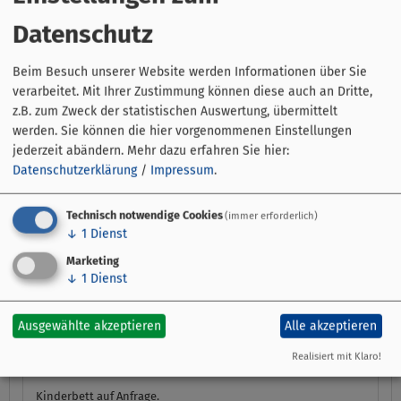
Datenschutz
Parkmöglichkeiten
das Haus befindet sich an der Hauptstraße. Parken
wochentags mit Parkuhr 2 Stunden zwischen 9-18Uhr. Samstag
Beim Besuch unserer Website werden Informationen über Sie
von 9-14Uhr, Sonntags frei. Freies Parken in naher Umgebung
möglich.
verarbeitet. Mit Ihrer Zustimmung können diese auch an Dritte,
z.B. zum Zweck der statistischen Auswertung, übermittelt
In unmittelbarer Nähe
werden. Sie können die hier vorgenommenen Einstellungen
Gastronomie unterschiedlichster Nationalitäten, Bäcker,
jederzeit abändern.
Mehr dazu erfahren Sie hier:
Sparkasse
Datenschutzerklärung
/
Impressum
.
Einkaufsmöglichkeit/Discounter ca 1,5 km
bewaldeter Park mit großem Kinderspielplatz
Technisch notwendige Cookies
(immer erforderlich)
Verkehrsanbindung
↓
1
Dienst
Stadtbus in ca. 2 Gehinuten erreichbar,
Entfernung zur BAB A70 Abfahrt Bergrheinfeld ca. 500m
Marketing
↓
1
Dienst
Sehr gute Anbindung an Radwanderwege
Anreise von 14 Uhr bis 18 Uhr. Abreise von 8 Uhr bis 11Uhr.
WIR BITTE DRINGEND UM RECHTZEITIGE MITTEILUNG IHRER
Ausgewählte akzeptieren
Alle akzeptieren
ANKUNFTSZEIT, da wir nicht immer vor Ort sind.
Der Mietpreis ist bei Schlüsselübergabe BAR zu entrichten.
Realisiert mit Klaro!
KEINE Kreditkarten möglich!!
Kinderbett auf Anfrage.