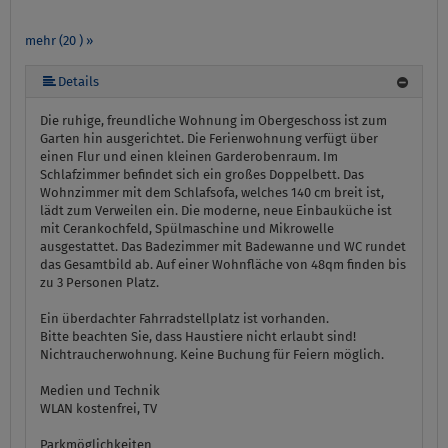
mehr (20 ) »
mehr (20 ) »
mehr (20 ) »
mehr (20 ) »
mehr (20 ) »
mehr (20 ) »
mehr (20 ) »
mehr (20 ) »
mehr (20 ) »
mehr (20 ) »
mehr (20 ) »
mehr (20 ) »
mehr (20 ) »
mehr (20 ) »
mehr (20 ) »
mehr (20 ) »
mehr (20 ) »
Details
Die ruhige, freundliche Wohnung im Obergeschoss ist zum
Garten hin ausgerichtet. Die Ferienwohnung verfügt über
einen Flur und einen kleinen Garderobenraum. Im
Schlafzimmer befindet sich ein großes Doppelbett. Das
Wohnzimmer mit dem Schlafsofa, welches 140 cm breit ist,
lädt zum Verweilen ein. Die moderne, neue Einbauküche ist
mit Cerankochfeld, Spülmaschine und Mikrowelle
ausgestattet. Das Badezimmer mit Badewanne und WC rundet
das Gesamtbild ab. Auf einer Wohnfläche von 48qm finden bis
zu 3 Personen Platz.
Ein überdachter Fahrradstellplatz ist vorhanden.
Bitte beachten Sie, dass Haustiere nicht erlaubt sind!
Nichtraucherwohnung. Keine Buchung für Feiern möglich.
Medien und Technik
WLAN kostenfrei, TV
Parkmöglichkeiten