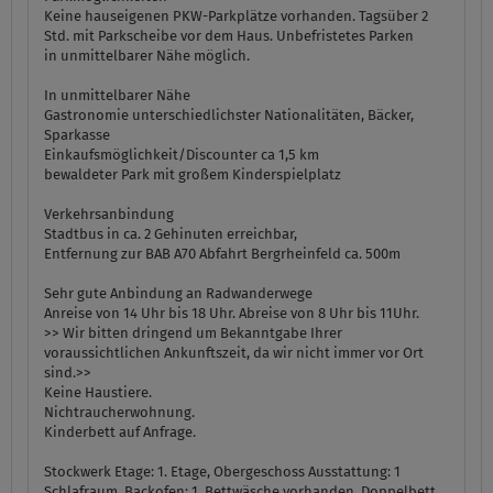
Keine hauseigenen PKW-Parkplätze vorhanden. Tagsüber 2
Std. mit Parkscheibe vor dem Haus. Unbefristetes Parken
in unmittelbarer Nähe möglich.
In unmittelbarer Nähe
Gastronomie unterschiedlichster Nationalitäten, Bäcker,
Sparkasse
Einkaufsmöglichkeit/Discounter ca 1,5 km
bewaldeter Park mit großem Kinderspielplatz
Verkehrsanbindung
Stadtbus in ca. 2 Gehinuten erreichbar,
Entfernung zur BAB A70 Abfahrt Bergrheinfeld ca. 500m
Sehr gute Anbindung an Radwanderwege
Anreise von 14 Uhr bis 18 Uhr. Abreise von 8 Uhr bis 11Uhr.
>> Wir bitten dringend um Bekanntgabe Ihrer
voraussichtlichen Ankunftszeit, da wir nicht immer vor Ort
sind.>>
Keine Haustiere.
Nichtraucherwohnung.
Kinderbett auf Anfrage.
Stockwerk Etage:
1. Etage, Obergeschoss
Ausstattung:
1
Schlafraum, Backofen: 1, Bettwäsche vorhanden, Doppelbett,