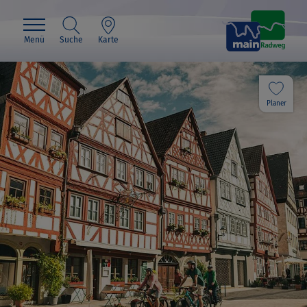
Menü
Suche
Karte
Planer