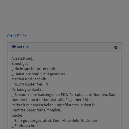
mehr (11 ) »
mehr (11 ) »
mehr (11 ) »
mehr (11 ) »
mehr (11 ) »
mehr (11 ) »
mehr (11 ) »
mehr (11 ) »
Details
Ausstattung:
Sonstiges
_ Nichtraucherunterkunft
_ Haustiere sind nicht gestattet
Medien und Technik
_ WLAN kostenfrei, TV
Parkmöglichkeiten
_ Es sind keine hauseigenen PKW Parkplätze vorhanden. Das
Haus steht an der Hauptstraße. Tagsüber 2 Std.
Parkzeit mit Parkscheibe. Unbefristetes Parken in
unmittelbarer Nähe möglich.
Küche
_ Sehr gut ausgestattet, Ceran-Kochfeld, Backofen
_ Spülmaschine