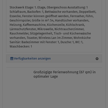
Stockwerk Etage:
1. Etage, Obergeschoss
Ausstattung:
1
Schlafraum, Backofen: 1, Bettwäsche vorhanden, Doppelbett,
Essecke, Fenster können geöffnet werden, Fernseher, Föhn,
Geschirrspüler, Größe in m²: 54, Handtücher vorhanden,
Heizung, Kaffeemaschine, Küchenzeile, Kühlschrank,
Lärmschutzfenster, Mikrowelle, Nichtraucherzimmer,
Rauchmelder, Sitzgelegenheit, Tisch- und Küchenwäsche
vorhanden, Toaster, Wireless Lan im Zimmer, Wohnküche
Sanitär:
Badezimmer mit Fenster: 1, Dusche: 1, WC: 1,
Waschbecken: 1
Verfügbarkeiten anzeigen
Großzügige Ferienwohnung (67 qm) in
optimaler Lage