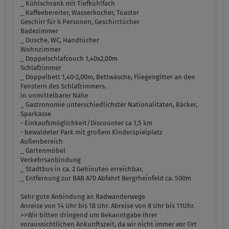
_ Kühlschrank mit Tiefkühlfach
_ Kaffeebereiter, Wasserkocher, Toaster
Geschirr für 6 Personen, Geschirrtücher
Badezimmer
_ Dusche, WC, Handtücher
Wohnzimmer
_ Doppelschlafcouch 1,40x2,00m
Schlafzimmer
_ Doppelbett 1,40-2,00m, Bettwäsche, Fliegengitter an den
Fenstern des Schlafzimmers.
in unmittelbarer Nähe
_ Gastronomie unterschiedlichster Nationalitäten, Bäcker,
Sparkasse
- Einkaufsmöglichkeit/Discounter ca 1,5 km
- bewaldeter Park mit großem Kinderspielplatz
Außenbereich
_ Gartenmöbel
Verkehrsanbindung
_ Stadtbus in ca. 2 Gehinuten erreichbar,
_ Entfernung zur BAB A70 Abfahrt Bergrheinfeld ca. 500m
Sehr gute Anbindung an Radwanderwege
Anreise von 14 Uhr bis 18 Uhr. Abreise von 8 Uhr bis 11Uhr.
>>Wir bitten dringend um Bekanntgabe Ihrer
voraussichtlichen Ankunftszeit, da wir nicht immer vor Ort