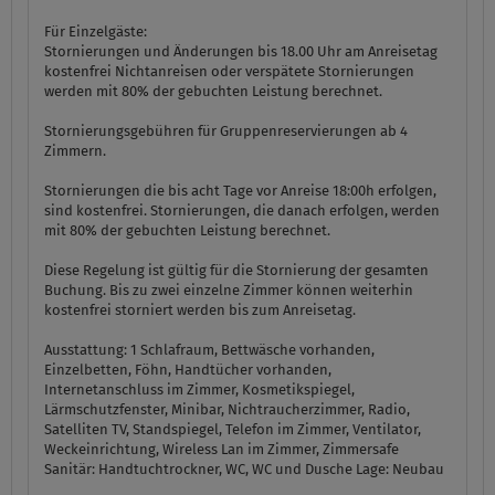
Für Einzelgäste:
Stornierungen und Änderungen bis 18.00 Uhr am Anreisetag
kostenfrei Nichtanreisen oder verspätete Stornierungen
werden mit 80% der gebuchten Leistung berechnet.
Stornierungsgebühren für Gruppenreservierungen ab 4
Zimmern.
Stornierungen die bis acht Tage vor Anreise 18:00h erfolgen,
sind kostenfrei. Stornierungen, die danach erfolgen, werden
mit 80% der gebuchten Leistung berechnet.
Diese Regelung ist gültig für die Stornierung der gesamten
Buchung. Bis zu zwei einzelne Zimmer können weiterhin
kostenfrei storniert werden bis zum Anreisetag.
Ausstattung:
1 Schlafraum, Bettwäsche vorhanden,
Einzelbetten, Föhn, Handtücher vorhanden,
Internetanschluss im Zimmer, Kosmetikspiegel,
Lärmschutzfenster, Minibar, Nichtraucherzimmer, Radio,
Satelliten TV, Standspiegel, Telefon im Zimmer, Ventilator,
Weckeinrichtung, Wireless Lan im Zimmer, Zimmersafe
Sanitär:
Handtuchtrockner, WC, WC und Dusche
Lage:
Neubau