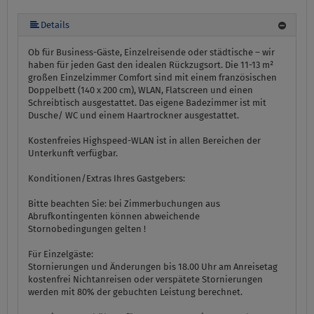
Details
Ob für Business-Gäste, Einzelreisende oder städtische – wir
haben für jeden Gast den idealen Rückzugsort. Die 11-13 m²
großen Einzelzimmer Comfort sind mit einem französischen
Doppelbett (140 x 200 cm), WLAN, Flatscreen und einen
Schreibtisch ausgestattet. Das eigene Badezimmer ist mit
Dusche/ WC und einem Haartrockner ausgestattet.
Kostenfreies Highspeed-WLAN ist in allen Bereichen der
Unterkunft verfügbar.
Konditionen/Extras Ihres Gastgebers:
Bitte beachten Sie: bei Zimmerbuchungen aus
Abrufkontingenten können abweichende
Stornobedingungen gelten !
Für Einzelgäste:
Stornierungen und Änderungen bis 18.00 Uhr am Anreisetag
kostenfrei Nichtanreisen oder verspätete Stornierungen
werden mit 80% der gebuchten Leistung berechnet.