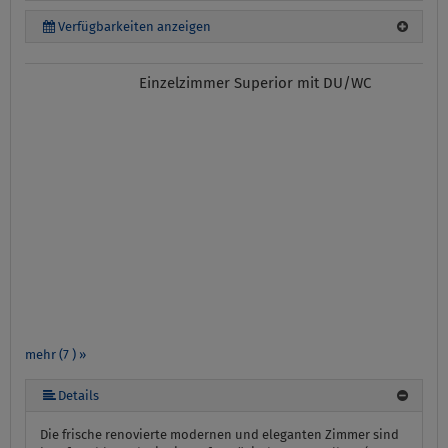
Verfügbarkeiten anzeigen
Einzelzimmer Superior mit DU/WC
mehr (7 ) »
mehr (7 ) »
mehr (7 ) »
mehr (7 ) »
Details
Die frische renovierte modernen und eleganten Zimmer sind