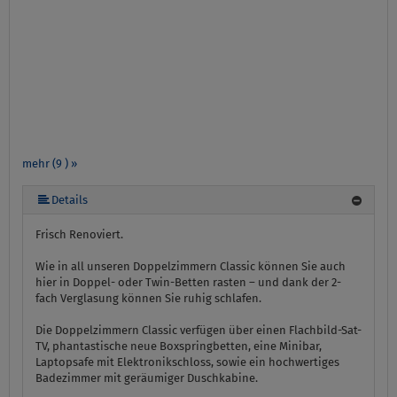
mehr (9 ) »
mehr (9 ) »
mehr (9 ) »
mehr (9 ) »
mehr (9 ) »
mehr (9 ) »
Details
Frisch Renoviert.
Wie in all unseren Doppelzimmern Classic können Sie auch
hier in Doppel- oder Twin-Betten rasten – und dank der 2-
fach Verglasung können Sie ruhig schlafen.
Die Doppelzimmern Classic verfügen über einen Flachbild-Sat-
TV, phantastische neue Boxspringbetten, eine Minibar,
Laptopsafe mit Elektronikschloss, sowie ein hochwertiges
Badezimmer mit geräumiger Duschkabine.