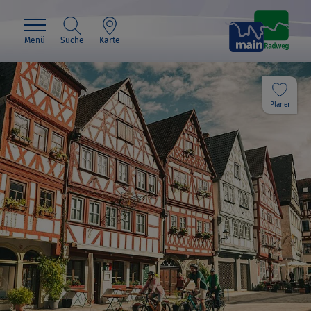
Menü
Suche
Karte
Planer