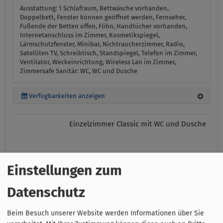
Ausstattung:
1 Schlafraum, Bettwäsche vorhanden,
Doppelbett, Fenster können geöffnet werden, Fernseher,
Fußende der Betten offen, Föhn, Handtücher vorhanden,
Internetanschluss im Zimmer, Kosmetikspiegel,
Lärmschutzfenster, Minibar, Nichtraucherzimmer, Radio,
Satelliten TV, Schreibtisch, Standspiegel, Telefon im Zimmer,
Ventilator, Weckeinrichtung, Wireless Lan im Zimmer,
Zimmersafe
Sanitär:
WC, WC und Dusche
Verfügbarkeiten anzeigen
Einzelzimmer Classic mit WC und Dusche
Einstellungen zum
Datenschutz
Beim Besuch unserer Website werden Informationen über Sie