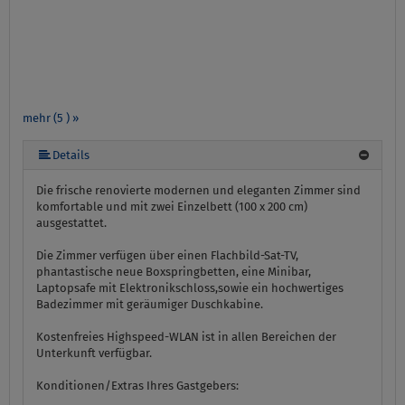
mehr (5 ) »
mehr (5 ) »
Details
Die frische renovierte modernen und eleganten Zimmer sind
komfortable und mit zwei Einzelbett (100 x 200 cm)
ausgestattet.
Die Zimmer verfügen über einen Flachbild-Sat-TV,
phantastische neue Boxspringbetten, eine Minibar,
Laptopsafe mit Elektronikschloss,sowie ein hochwertiges
Badezimmer mit geräumiger Duschkabine.
Kostenfreies Highspeed-WLAN ist in allen Bereichen der
Unterkunft verfügbar.
Konditionen/Extras Ihres Gastgebers: