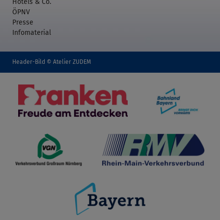
Hotels & Co.
ÖPNV
Presse
Infomaterial
Header-Bild © Atelier ZUDEM