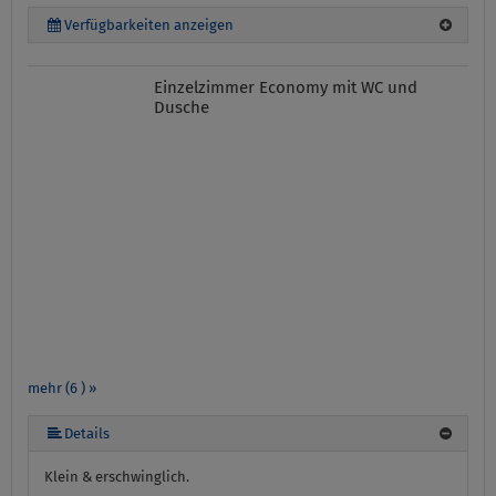
Verfügbarkeiten anzeigen
Einzelzimmer Economy mit WC und
Dusche
mehr (6 ) »
mehr (6 ) »
mehr (6 ) »
Details
Klein & erschwinglich.