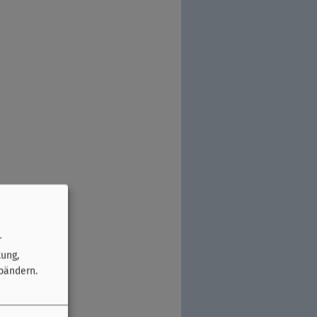
r
tung,
bändern.