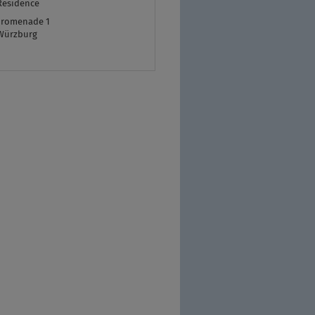
Residence
promenade 1
Würzburg