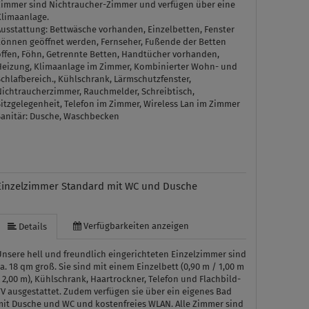
Zimmer sind Nichtraucher-Zimmer und verfügen über eine
Klimaanlage.
Ausstattung:
Bettwäsche vorhanden, Einzelbetten, Fenster
können geöffnet werden, Fernseher, Fußende der Betten
offen, Föhn, Getrennte Betten, Handtücher vorhanden,
Heizung, Klimaanlage im Zimmer, Kombinierter Wohn- und
chlafbereich., Kühlschrank, Lärmschutzfenster,
Nichtraucherzimmer, Rauchmelder, Schreibtisch,
itzgelegenheit, Telefon im Zimmer, Wireless Lan im Zimmer
Sanitär:
Dusche, Waschbecken
Einzelzimmer Standard mit WC und Dusche
Verfügbarkeiten anzeigen
Details
Unsere hell und freundlich eingerichteten Einzelzimmer sind
a. 18 qm groß. Sie sind mit einem Einzelbett (0,90 m / 1,00 m
 2,00 m), Kühlschrank, Haartrockner, Telefon und Flachbild-
V ausgestattet. Zudem verfügen sie über ein eigenes Bad
mit Dusche und WC und kostenfreies WLAN. Alle Zimmer sind