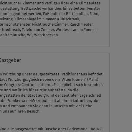
Nichtraucher-Zimmer und verfügen über eine Klimaanlage.
Ausstattung:
Bettwäsche vorhanden, Einzelbetten, Fenster
können geöffnet werden, Fußende der Betten offen, Föhn,
Heizung, Klimaanlage im Zimmer, Kühlschrank,
Lärmschutzfenster, Nichtraucherzimmer, Rauchmelder,
chreibtisch, Telefon im Zimmer, Wireless Lan im Zimmer
Sanitär:
Dusche, WC, Waschbecken
Gastgeber
n Würzburg! Unser neugestaltetes Traditionshaus befindet
stadt Würzburgs, gleich neben dem "Alten Kranen" (Main)
m Congress-Centrum entfernt. Es empfiehlt sich besonders
e und natürlich für Kurzurlaubsgäste, da die
gsstätten der Stadt aufgrund der zentralen Lage schnell
e die Frankenwein-Metropole mit all ihren kultuellen, aber
n und entspannen Sie dann in unseren mit viel Liebe
n uns auf Ihren Besuch!
sind alle ausgestattet mit Dusche oder Badewanne und WC,