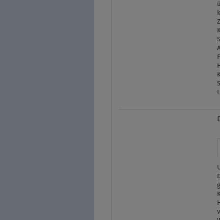
k
S
S
g
v