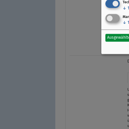
Tec
↓
g
Mar
↓
S
Ausgewählt
s
g
v