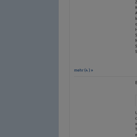
S
S
mehr (4 ) »
c
x
T