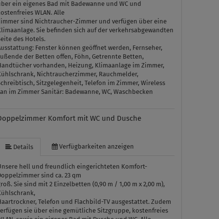
über ein eigenes Bad mit Badewanne und WC und
ostenfreies WLAN. Alle
Zimmer sind Nichtraucher-Zimmer und verfügen über eine
Klimaanlage. Sie befinden sich auf der verkehrsabgewandten
eite des Hotels.
Ausstattung:
Fenster können geöffnet werden, Fernseher,
Fußende der Betten offen, Föhn, Getrennte Betten,
Handtücher vorhanden, Heizung, Klimaanlage im Zimmer,
Kühlschrank, Nichtraucherzimmer, Rauchmelder,
chreibtisch, Sitzgelegenheit, Telefon im Zimmer, Wireless
Lan im Zimmer
Sanitär:
Badewanne, WC, Waschbecken
Doppelzimmer Komfort mit WC und Dusche
Verfügbarkeiten anzeigen
Details
Unsere hell und freundlich eingerichteten Komfort-
Doppelzimmer sind ca. 23 qm
roß. Sie sind mit 2 Einzelbetten (0,90 m / 1,00 m x 2,00 m),
Kühlschrank,
Haartrockner, Telefon und Flachbild-TV ausgestattet. Zudem
erfügen sie über eine gemütliche Sitzgruppe, kostenfreies