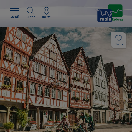
Menü
Suche
Karte
Planer