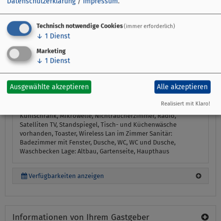
Frühstück auf Anfrage, 10 Euro pro Person.
Datenschutzerklärung
/
Impressum
.
Ein Kinderreisebett und ein Kinderhochstuhl sind auf Anfrage
und gegen Gebühr verfügbar.
Technisch notwendige Cookies
Die Waschmaschine im Haus kann gegen Gebühr genutzt
(immer erforderlich)
werden.
↓
1
Dienst
Marketing
↓
1
Dienst
Stockwerk Etage:
1. Etage
Ausstattung:
2 Schlafräume,
Backofen, Bettwäsche vorhanden, Einzelbetten: 4, Essecke,
Fenster können geöffnet werden, Fernseher: 2, Fußende der
Ausgewählte akzeptieren
Alle akzeptieren
Betten offen, Föhn, Getrennte Matratzen, Größe in m²: 65,
Handtücher vorhanden, Kaffee und Teekocher,
Realisiert mit Klaro!
Kaffeemaschine, Kosmetikspiegel, Küche separat,
Kühlschrank, Mikrowelle, Nichtraucherzimmer, Radio,
Satelliten TV, Standspiegel, Tisch- und Küchenwäsche
vorhanden, Toaster, Wireless Lan im Zimmer
Sanitär:
Badezimmer mit Fenster, Dusche, WC, WC und Dusche,
Waschbecken
Lage:
Altbau, Gartenseite, Haupthaus
Verfügbarkeiten anzeigen
Informationen von Ihrem Gastgeber